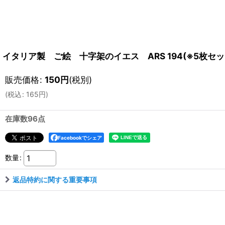
イタリア製 ご絵 十字架のイエス ARS 194(※5枚セッ
販売価格
:
150
円
(税別)
(
税込
:
165
円
)
在庫数96点
Facebookでシェア
数量
:
返品特約に関する重要事項