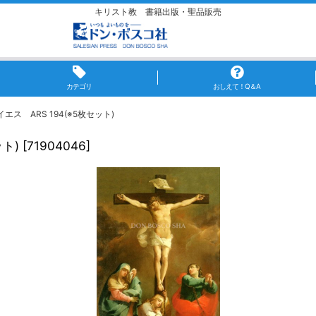
キリスト教 書籍出版・聖品販売
カテゴリ
おしえて！Q＆A
ス ARS 194(※5枚セット)
ト)
[
71904046
]