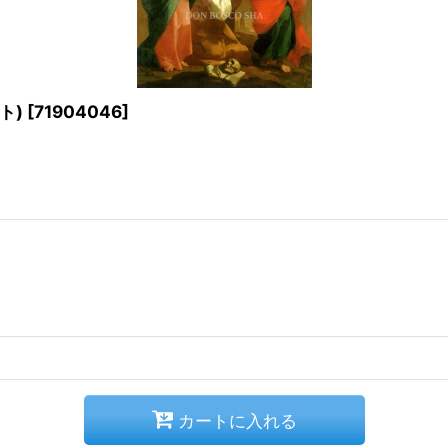
ト)
[
71904046
]
カートに入れる