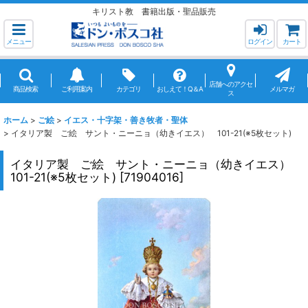
キリスト教 書籍出版・聖品販売
メニュー
ログイン
カート
店舗へのアクセ
商品検索
ご利用案内
カテゴリ
おしえて！Q＆A
メルマガ
ス
ホーム
>
ご絵
>
イエス・十字架・善き牧者・聖体
>
イタリア製 ご絵 サント・ニーニョ（幼きイエス） 101-21(※5枚セット)
イタリア製 ご絵 サント・ニーニョ（幼きイエス）
101-21(※5枚セット)
[
71904016
]