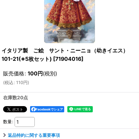
イタリア製 ご絵 サント・ニーニョ（幼きイエス）
101-21(※5枚セット)
[
71904016
]
販売価格
:
100
円
(税別)
(
税込
:
110
円
)
在庫数20点
Facebookでシェア
数量
:
返品特約に関する重要事項