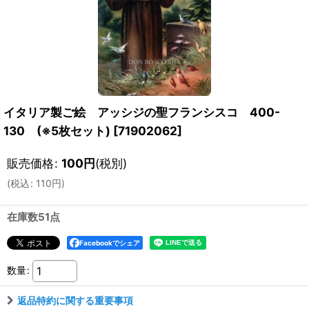
イタリア製ご絵 アッシジの聖フランシスコ 400-
130 (※5枚セット)
[
71902062
]
販売価格
:
100
円
(税別)
(
税込
:
110
円
)
在庫数51点
Facebookでシェア
数量
:
返品特約に関する重要事項