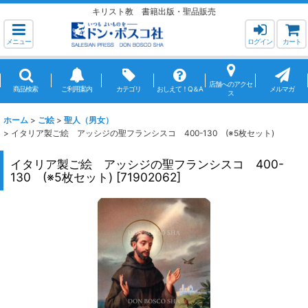
キリスト教 書籍出版・聖品販売
メニュー
ログイン
カート
店舗へのアクセ
商品検索
ご利用案内
カテゴリ
おしえて！Q＆A
メルマガ
ス
ホーム
>
ご絵
>
聖人（男女）
>
イタリア製ご絵 アッシジの聖フランシスコ 400-130 (※5枚セット)
イタリア製ご絵 アッシジの聖フランシスコ 400-
130 (※5枚セット)
[
71902062
]