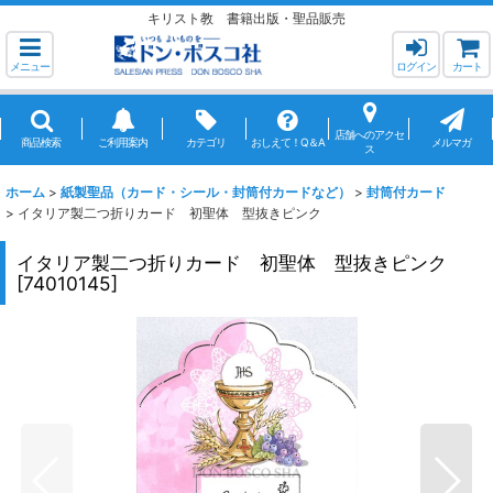
キリスト教 書籍出版・聖品販売
メニュー
ログイン
カート
店舗へのアクセ
商品検索
ご利用案内
カテゴリ
おしえて！Q＆A
メルマガ
ス
ホーム
>
紙製聖品（カード・シール・封筒付カードなど）
>
封筒付カード
>
イタリア製二つ折りカード 初聖体 型抜きピンク
イタリア製二つ折りカード 初聖体 型抜きピンク
[
74010145
]