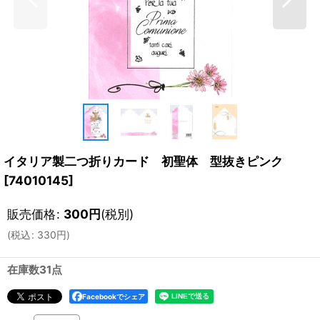
イタリア製二つ折りカード 初聖体 型抜きピンク
[
74010145
]
販売価格
:
300
円
(税別)
(
税込
:
330
円
)
在庫数31点
Facebookでシェア