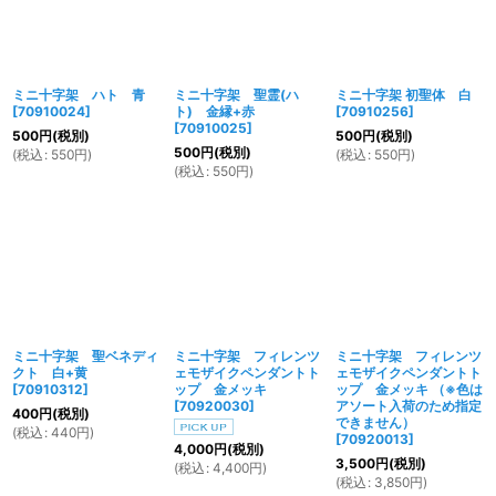
ミニ十字架 ハト 青
ミニ十字架 聖霊(ハ
ミニ十字架 初聖体 白
[
70910024
]
ト) 金縁+赤
[
70910256
]
[
70910025
]
500
円
(税別)
500
円
(税別)
500
円
(税別)
(
税込
:
550
円
)
(
税込
:
550
円
)
(
税込
:
550
円
)
ミニ十字架 聖ベネディ
ミニ十字架 フィレンツ
ミニ十字架 フィレンツ
クト 白+黄
ェモザイクペンダントト
ェモザイクペンダントト
[
70910312
]
ップ 金メッキ
ップ 金メッキ （※色は
[
70920030
]
アソート入荷のため指定
400
円
(税別)
できません）
(
税込
:
440
円
)
[
70920013
]
4,000
円
(税別)
3,500
円
(税別)
(
税込
:
4,400
円
)
(
税込
:
3,850
円
)