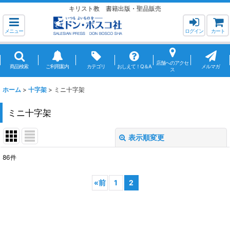
キリスト教 書籍出版・聖品販売
メニュー
ログイン
カート
店舗へのアクセ
商品検索
ご利用案内
カテゴリ
おしえて！Q＆A
メルマガ
ス
ホーム
>
十字架
>
ミニ十字架
ミニ十字架
表示順変更
閉じる
86
件
表示数
:
«
前
1
2
並び順
:
絞り込む