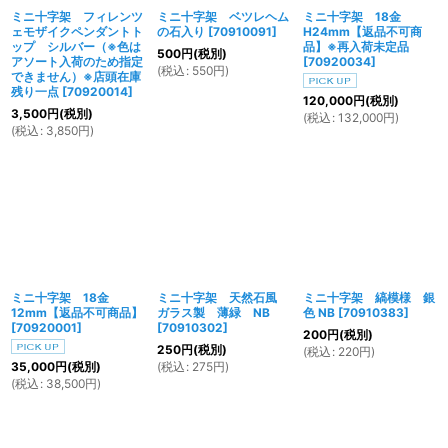
ミニ十字架 フィレンツ
ミニ十字架 ベツレヘム
ミニ十字架 18金
ェモザイクペンダントト
の石入り
[
70910091
]
H24mm【返品不可商
ップ シルバー（※色は
品】※再入荷未定品
500
円
(税別)
アソート入荷のため指定
[
70920034
]
(
税込
:
550
円
)
できません）※店頭在庫
残り一点
[
70920014
]
120,000
円
(税別)
3,500
円
(税別)
(
税込
:
132,000
円
)
(
税込
:
3,850
円
)
ミニ十字架 18金
ミニ十字架 天然石風
ミニ十字架 縞模様 銀
12mm【返品不可商品】
ガラス製 薄緑 NB
色 NB
[
70910383
]
[
70920001
]
[
70910302
]
200
円
(税別)
250
円
(税別)
(
税込
:
220
円
)
(
税込
:
275
円
)
35,000
円
(税別)
(
税込
:
38,500
円
)