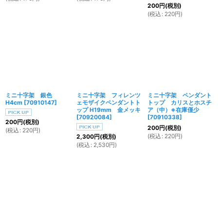
200
円
(税別)
(
税込
:
220
円
)
ミニ十字架 銀色
ミニ十字架 フィレンツ
ミニ十字架 ペンダント
H4cm
[
70910147
]
ェモザイクペンダントト
トップ カリスとホスチ
ップ H19mm 金メッキ
ア（中）※在庫僅少
[
70920084
]
[
70910338
]
200
円
(税別)
200
円
(税別)
(
税込
:
220
円
)
(
税込
:
220
円
)
2,300
円
(税別)
(
税込
:
2,530
円
)