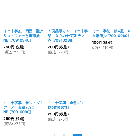
ミニ十字架 両面 聖ク
☆現品限り☆ ミニ十字
ミニ十字架 銀+黒 ※
リストファーと聖家族
架 タウの十字架 ラメ
在庫僅少
[
70910089
]
NB
[
70910340
]
赤
[
70910238
]
100
円
(税別)
250
円
(税別)
200
円
(税別)
(
税込
:
110
円
)
(
税込
:
275
円
)
(
税込
:
220
円
)
ミニ十字架 サン・ダミ
ミニ十字架 金色+白
アーノ 金縁+カラー
[
70910373
]
NB
[
70910090
]
250
円
(税別)
250
円
(税別)
(
税込
:
275
円
)
(
税込
:
275
円
)