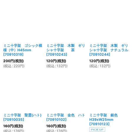
ミニ十字架 ゴシック模
ミニ十字架 木製 ギリ
ミニ十字架 木製 ギリ
様（中）H45mm
シャ十字架 茶
シャ十字架 ナチュラル
[
70910319
]
[
70910243
]
[
70910244
]
200
円
(税別)
120
円
(税別)
120
円
(税別)
(
税込
:
220
円
)
(
税込
:
132
円
)
(
税込
:
132
円
)
ミニ十字架 聖霊(ハト)
ミニ十字架 金色 ハト
ミニ十字架 銀色
[
70910035
]
[
70910102
]
H39xW25mm
[
70910123
]
160
円
(税別)
160
円
(税別)
(
税込
:
176
円
)
(
税込
:
176
円
)