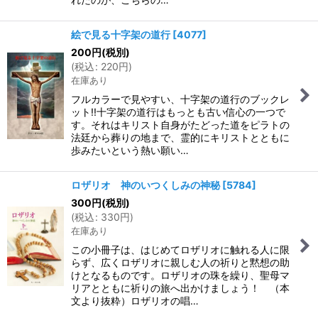
絵で見る十字架の道行
[
4077
]
200
円
(税別)
(
税込
:
220
円
)
在庫あり
フルカラーで見やすい、十字架の道行のブックレ
ット!!十字架の道行はもっとも古い信心の一つで
す。それはキリスト自身がたどった道をピラトの
法廷から葬りの地まで、霊的にキリストとともに
歩みたいという熱い願い…
ロザリオ 神のいつくしみの神秘
[
5784
]
300
円
(税別)
(
税込
:
330
円
)
在庫あり
この小冊子は、はじめてロザリオに触れる人に限
らず、広くロザリオに親しむ人の祈りと黙想の助
けとなるものです。ロザリオの珠を繰り、聖母マ
リアとともに祈りの旅へ出かけましょう！ （本
文より抜粋）ロザリオの唱…