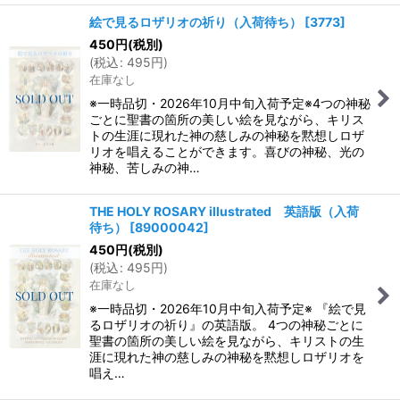
絵で見るロザリオの祈り（入荷待ち）
[
3773
]
450
円
(税別)
(
税込
:
495
円
)
在庫なし
※一時品切・2026年10月中旬入荷予定※4つの神秘
ごとに聖書の箇所の美しい絵を見ながら、キリス
トの生涯に現れた神の慈しみの神秘を黙想しロザ
リオを唱えることができます。喜びの神秘、光の
神秘、苦しみの神…
THE HOLY ROSARY illustrated 英語版（入荷
待ち）
[
89000042
]
450
円
(税別)
(
税込
:
495
円
)
在庫なし
※一時品切・2026年10月中旬入荷予定※ 『絵で見
るロザリオの祈り』の英語版。 4つの神秘ごとに
聖書の箇所の美しい絵を見ながら、キリストの生
涯に現れた神の慈しみの神秘を黙想しロザリオを
唱え…