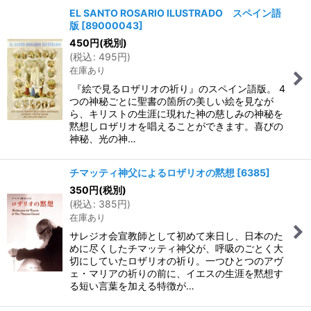
EL SANTO ROSARIO ILUSTRADO スペイン語
版
[
89000043
]
450
円
(税別)
(
税込
:
495
円
)
在庫あり
『絵で見るロザリオの祈り』のスペイン語版。 4
つの神秘ごとに聖書の箇所の美しい絵を見なが
ら、キリストの生涯に現れた神の慈しみの神秘を
黙想しロザリオを唱えることができます。喜びの
神秘、光の神…
チマッティ神父によるロザリオの黙想
[
6385
]
350
円
(税別)
(
税込
:
385
円
)
在庫あり
サレジオ会宣教師として初めて来日し、日本のた
めに尽くしたチマッティ神父が、呼吸のごとく大
切にしていたロザリオの祈り。一つひとつのアヴ
ェ・マリアの祈りの前に、イエスの生涯を黙想す
る短い言葉を加える特徴が…