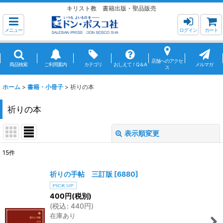
キリスト教 書籍出版・聖品販売
メニュー
ログイン
カート
店舗へのアクセ
商品検索
ご利用案内
カテゴリ
おしえて！Q＆A
メルマガ
ス
ホーム
>
書籍・小冊子
>
祈りの本
祈りの本
表示順変更
閉じる
15
件
表示数
:
祈りの手帖 三訂版
[
6880
]
並び順
:
400
円
(税別)
(
税込
:
440
円
)
在庫あり
絞り込む