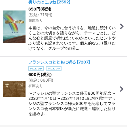
祈りのはこぶね
[
2592
]
650
円
(税別)
(
税込
:
715
円
)
在庫あり
本書は、今の自分に合う祈りを、地道に続けてい
くことの大切さを語りながら、テーマごとに、ど
んな心と態度で祈ればよいのかといったヒントや
ふり返りも記されています。個人的なふり返りだ
けでなく、グループでの分…
フランシスコとともに祈る
[
7207
]
600
円
(税別)
(
税込
:
660
円
)
在庫あり
〜アッシジの聖フランシスコ帰天800周年記念〜
2026年1月10日〜2027年1月10日は特別聖年アッ
シジの聖フランシスコ帰天800年を記念してフラ
ンシスコ会日本管区が新たに厳選・編訳した祈り
を纏めま…