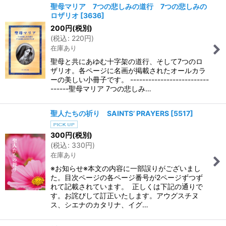
聖母マリア 7つの悲しみの道行 7つの悲しみの
ロザリオ
[
3636
]
200
円
(税別)
(
税込
:
220
円
)
在庫あり
聖母と共にあゆむ十字架の道行、そして7つのロ
ザリオ。各ページに名画が掲載されたオールカラ
ーの美しい小冊子です。 --------------------------
------聖母マリア 7つの悲しみ…
聖人たちの祈り SAINTS’ PRAYERS
[
5517
]
300
円
(税別)
(
税込
:
330
円
)
在庫あり
※お知らせ※本文の内容に一部誤りがございまし
た。目次ページの各ページ番号が2ページずつず
れて記載されています。 正しくは下記の通りで
す。お詫びして訂正いたします。アウグスチヌ
ス、シエナのカタリナ、イグ…