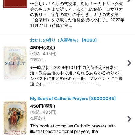
〜新しい「ミサの式次第」対応！〜カトリック教
会のさまざまな祈りと、ゆるしの秘跡・ロザリオ
の祈り・十字架の道行の手引き、ミサの式次第
（会衆用）を収載した信徒必携の小冊子。2022年
11月27日（待降節第…
わたしの祈り（入荷待ち）
[
4060
]
450
円
(税別)
(
税込
:
495
円
)
在庫なし
※一時品切・2026年10月中旬入荷予定※日常生
活・教会生活の中で用いられるあらゆる祈りがコ
ンパクトにまとめられた一冊。プレゼントにも最
適です。----------------------------…
My Book of Catholic Prayers
[
89000045
]
450
円
(税別)
(
税込
:
495
円
)
在庫あり
This booklet compiles Catholic prayers with
illustrations:traditional prayers, the