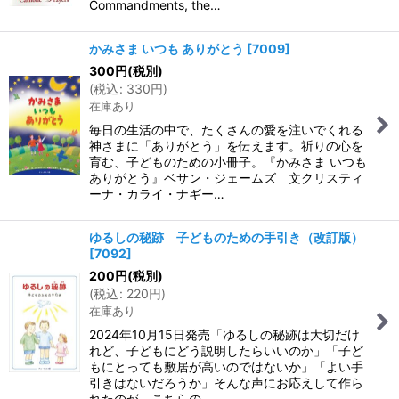
Commandments, the…
かみさま いつも ありがとう
[
7009
]
300
円
(税別)
(
税込
:
330
円
)
在庫あり
毎日の生活の中で、たくさんの愛を注いでくれる
神さまに「ありがとう」を伝えます。祈りの心を
育む、子どものための小冊子。『かみさま いつも
ありがとう』ベサン・ジェームズ 文クリスティ
ーナ・カライ・ナギー…
ゆるしの秘跡 子どものための手引き（改訂版）
[
7092
]
200
円
(税別)
(
税込
:
220
円
)
在庫あり
2024年10月15日発売「ゆるしの秘跡は大切だけ
れど、子どもにどう説明したらいいのか」「子ど
もにとっても敷居が高いのではないか」「よい手
引きはないだろうか」そんな声にお応えして作ら
れたのが、こちらの…