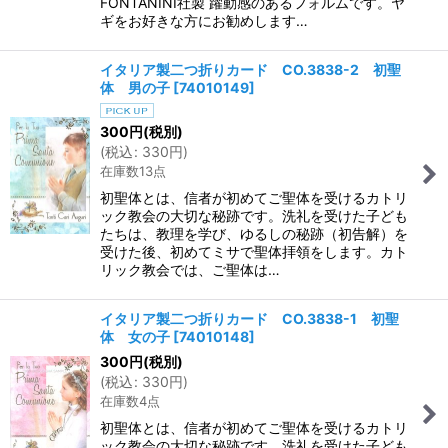
FONTANINI社製 躍動感のあるフォルムです。ヤ
ギをお好きな方にお勧めします…
イタリア製二つ折りカード CO.3838-2 初聖
体 男の子
[
74010149
]
300
円
(税別)
(
税込
:
330
円
)
在庫数13点
初聖体とは、信者が初めてご聖体を受けるカトリ
ック教会の大切な秘跡です。洗礼を受けた子ども
たちは、教理を学び、ゆるしの秘跡（初告解）を
受けた後、初めてミサで聖体拝領をします。カト
リック教会では、ご聖体は…
イタリア製二つ折りカード CO.3838-1 初聖
体 女の子
[
74010148
]
300
円
(税別)
(
税込
:
330
円
)
在庫数4点
初聖体とは、信者が初めてご聖体を受けるカトリ
ック教会の大切な秘跡です。洗礼を受けた子ども