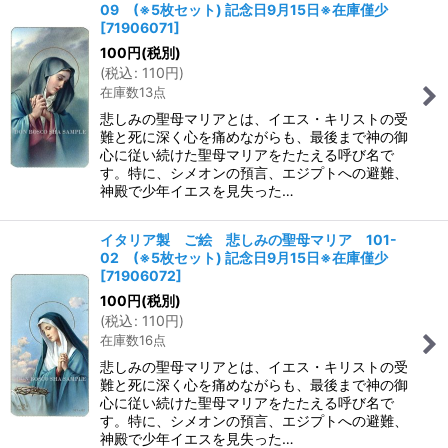
09 (※5枚セット) 記念日9月15日※在庫僅少
[
71906071
]
100
円
(税別)
(
税込
:
110
円
)
在庫数13点
悲しみの聖母マリアとは、イエス・キリストの受
難と死に深く心を痛めながらも、最後まで神の御
心に従い続けた聖母マリアをたたえる呼び名で
す。特に、シメオンの預言、エジプトへの避難、
神殿で少年イエスを見失った…
イタリア製 ご絵 悲しみの聖母マリア 101-
02 (※5枚セット) 記念日9月15日※在庫僅少
[
71906072
]
100
円
(税別)
(
税込
:
110
円
)
在庫数16点
悲しみの聖母マリアとは、イエス・キリストの受
難と死に深く心を痛めながらも、最後まで神の御
心に従い続けた聖母マリアをたたえる呼び名で
す。特に、シメオンの預言、エジプトへの避難、
神殿で少年イエスを見失った…