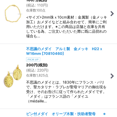
(
税込
:
110
円
)
在庫数100点
<サイズ>2mm珠ｘ10cm素材：金属製（金メッキ
加工）おメダイなどと組み合わせて、簡単にご利
用いただけます。※この商品は店舗と在庫を共有
している為、ご注文いただいた際に既に品切れの
場合も…
不思議のメダイ アルミ製 金メッキ H22ｘ
W16mm
[
70810460
]
200
円
(税別)
(
税込
:
220
円
)
在庫数1,825点
不思議のメダイとは、1830年にフランス・パリ
で、聖カタリナ・ラブレが聖母マリアの御出現を
受け、そのお告げに従って作られたメダイです。
「メダイ」はフランス語の「メダイユ
（médaille…
ピン付メダイ オリーブ木製・扶助者聖母 ※