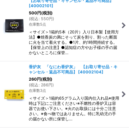
【お取り寄せ品・キャンセル・返品不可商品】
[
40002101
]
500
円
(税別)
(
税込
:
550
円
)
在庫数5点
＜サイズ＞1箱約5本（20片）入り日本製【使用方
法】●焼香炭の満にそって炭を割り、割った断面
に火を当て着火する。●1片、約1時間持続する。
【保管上の注意】●認知症の方やお子様の手の届
かないところに保管…
香炉灰 「なにわ香炉灰」 【お取り寄せ品・キ
ャンセル・返品不可商品】
[
40002104
]
260
円
(税別)
(
税込
:
286
円
)
在庫数3点
＜サイズ＞1箱約65グラム入り国内仕入れ品※使用
時は下記にご注意ください※不燃性の香炉又は容
器でお使い下さい。※火のお取扱には十分ご注意
さい。※食べ物ではありません。特に乳幼児の手
の届かない所に保管し…