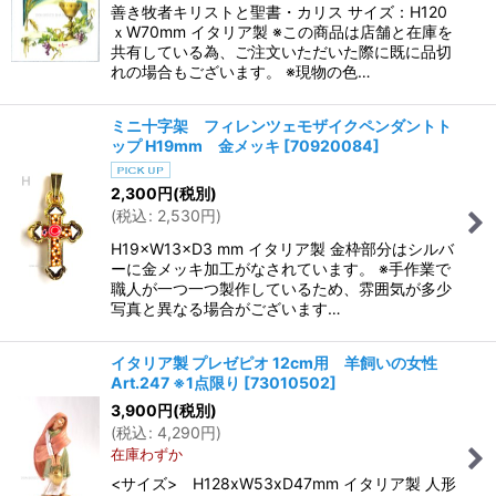
善き牧者キリストと聖書・カリス サイズ：H120
ｘW70mm イタリア製 ※この商品は店舗と在庫を
共有している為、ご注文いただいた際に既に品切
れの場合もございます。 ※現物の色…
ミニ十字架 フィレンツェモザイクペンダントト
ップ H19mm 金メッキ
[
70920084
]
2,300
円
(税別)
(
税込
:
2,530
円
)
H19×W13×D3 mm イタリア製 金枠部分はシルバ
ーに金メッキ加工がなされています。 ※手作業で
職人が一つ一つ製作しているため、雰囲気が多少
写真と異なる場合がございます…
イタリア製 プレゼピオ 12cm用 羊飼いの女性
Art.247 ※1点限り
[
73010502
]
3,900
円
(税別)
(
税込
:
4,290
円
)
在庫わずか
<サイズ> H128xW53xD47mm イタリア製 人形