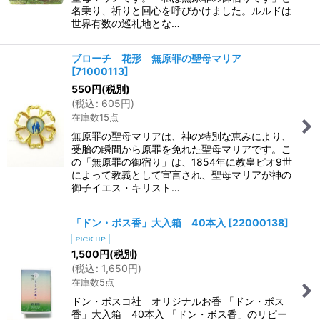
名乗り、祈りと回心を呼びかけました。ルルドは
世界有数の巡礼地とな…
ブローチ 花形 無原罪の聖母マリア
[
71000113
]
550
円
(税別)
(
税込
:
605
円
)
在庫数15点
無原罪の聖母マリアは、神の特別な恵みにより、
受胎の瞬間から原罪を免れた聖母マリアです。こ
の「無原罪の御宿り」は、1854年に教皇ピオ9世
によって教義として宣言され、聖母マリアが神の
御子イエス・キリスト…
「ドン・ボス香」大入箱 40本入
[
22000138
]
1,500
円
(税別)
(
税込
:
1,650
円
)
在庫数5点
ドン・ボスコ社 オリジナルお香 「ドン・ボス
香」大入箱 40本入 「ドン・ボス香」のリピー