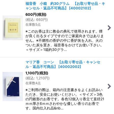
福音香 小箱 約30グラム 【お取り寄せ品・キ
ャンセル・返品不可商品】
[
40002102
]
600
円
(税別)
(
税込
:
660
円
)
在庫数5点
※このお香は主に教会の典礼で使用されます。煙
が良く出るタイプですのでご家庭向きではありま
せん。※不燃性の香炉の中に香炉灰を入れ、火の
ついた炭を置き、福音香をかけてお使い下さい。
＜サイズ＞1箱約30グラ…
マリア香 コーン 【お取り寄せ品・キャンセ
ル・返品不可商品】
[
40002002
]
1,100
円
(税別)
(
税込
:
1,210
円
)
在庫数4点
※ご利用の際は、箱内の注意書きをよくお読みい
ただき、安全にお使いください。＜サイズ＞3色
の円錐形のお香です。各色12個入り香立て直径21
ｍｍ厚さ6ｍｍさわやかな優しい香りのお香で
す。国内仕入れ品&nb…