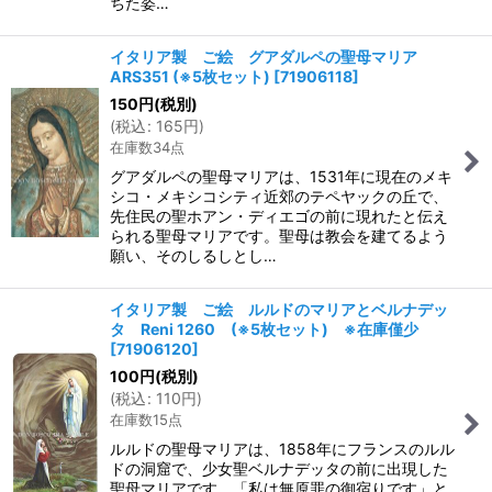
ちた姿…
イタリア製 ご絵 グアダルペの聖母マリア
ARS351 (※5枚セット)
[
71906118
]
150
円
(税別)
(
税込
:
165
円
)
在庫数34点
グアダルペの聖母マリアは、1531年に現在のメキ
シコ・メキシコシティ近郊のテペヤックの丘で、
先住民の聖ホアン・ディエゴの前に現れたと伝え
られる聖母マリアです。聖母は教会を建てるよう
願い、そのしるしとし…
イタリア製 ご絵 ルルドのマリアとベルナデッ
タ Reni 1260 (※5枚セット) ※在庫僅少
[
71906120
]
100
円
(税別)
(
税込
:
110
円
)
在庫数15点
ルルドの聖母マリアは、1858年にフランスのルル
ドの洞窟で、少女聖ベルナデッタの前に出現した
聖母マリアです。「私は無原罪の御宿りです」と