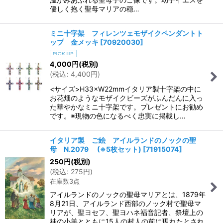
優しく抱く聖母マリアの穏…
ミニ十字架 フィレンツェモザイクペンダントト
ップ 金メッキ
[
70920030
]
4,000
円
(税別)
(
税込
:
4,400
円
)
<サイズ>H33×W22mmイタリア製十字架の中に
お花畑のようなモザイクビーズがふんだんに入っ
た華やかなミニ十字架です。プレゼントにお勧め
です。※現物の色になるべく忠実に掲載し…
イタリア製 ご絵 アイルランドのノックの聖
母 N.2079 (※5枚セット)
[
71915074
]
250
円
(税別)
(
税込
:
275
円
)
在庫数3点
アイルランドのノックの聖母マリアとは、1879年
8月21日、アイルランド西部のノック村で聖母マ
リアが、聖ヨセフ、聖ヨハネ福音記者、祭壇上の
神の小羊とともに15人の村人の前に現れたとされ