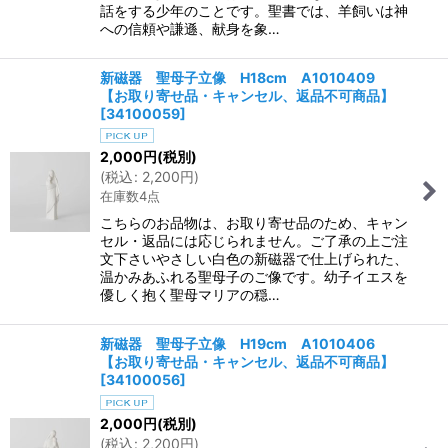
話をする少年のことです。聖書では、羊飼いは神
への信頼や謙遜、献身を象…
新磁器 聖母子立像 H18cm A1010409
【お取り寄せ品・キャンセル、返品不可商品】
[
34100059
]
2,000
円
(税別)
(
税込
:
2,200
円
)
在庫数4点
こちらのお品物は、お取り寄せ品のため、キャン
セル・返品には応じられません。ご了承の上ご注
文下さいやさしい白色の新磁器で仕上げられた、
温かみあふれる聖母子のご像です。幼子イエスを
優しく抱く聖母マリアの穏…
新磁器 聖母子立像 H19cm A1010406
【お取り寄せ品・キャンセル、返品不可商品】
[
34100056
]
2,000
円
(税別)
(
税込
:
2,200
円
)