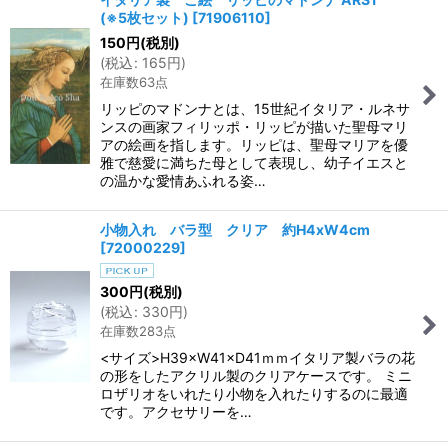
(※5枚セット)
[
71906110
]
150
円
(税別)
(
税込
:
165
円
)
在庫数63点
リッピのマドンナとは、15世紀イタリア・ルネサ
ンスの画家フィリッポ・リッピが描いた聖母マリ
アの絵画を指します。リッピは、聖母マリアを優
雅で慈愛に満ちた母として表現し、幼子イエスと
の温かな愛情あふれる姿…
小物入れ バラ型 クリア 約H4xW4cm
[
72000229
]
300
円
(税別)
(
税込
:
330
円
)
在庫数283点
<サイズ>H39×W41×D41ｍｍイタリア製バラの花
の形をしたアクリル製のクリアケースです。 ミニ
ロザリオをいれたり小物を入れたりするのに最適
です。アクセサリーを…