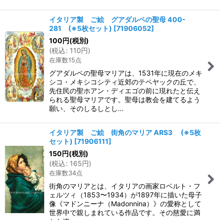
イタリア製 ご絵 グアダルペの聖母 400-
281 (※5枚セット)
[
71906052
]
100
円
(税別)
(
税込
:
110
円
)
在庫数15点
グアダルペの聖母マリアは、1531年に現在のメキ
シコ・メキシコシティ近郊のテペヤックの丘で、
先住民の聖ホアン・ディエゴの前に現れたと伝え
られる聖母マリアです。聖母は教会を建てるよう
願い、そのしるしとし…
イタリア製 ご絵 街角のマリア ARS3 (※5枚
セット)
[
71906111
]
150
円
(税別)
(
税込
:
165
円
)
在庫数34点
街角のマリアとは、イタリアの画家ロベルト・フ
ェルツィ（1853〜1934）が1897年に描いた母子
像《マドンニーナ（Madonnina）》の愛称として
世界中で親しまれている作品です。その慈愛に満