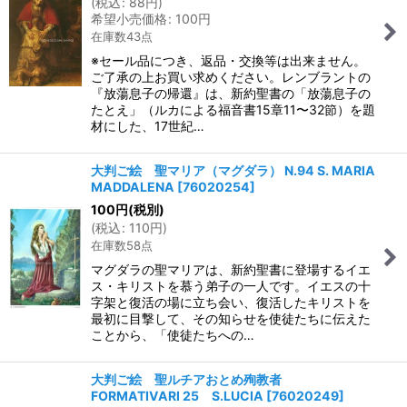
(
税込
:
88
円
)
希望小売価格
:
100
円
在庫数43点
※セール品につき、返品・交換等は出来ません。
ご了承の上お買い求めください。レンブラントの
『放蕩息子の帰還』は、新約聖書の「放蕩息子の
たとえ」（ルカによる福音書15章11〜32節）を題
材にした、17世紀…
大判ご絵 聖マリア（マグダラ） N.94 S. MARIA
MADDALENA
[
76020254
]
100
円
(税別)
(
税込
:
110
円
)
在庫数58点
マグダラの聖マリアは、新約聖書に登場するイエ
ス・キリストを慕う弟子の一人です。イエスの十
字架と復活の場に立ち会い、復活したキリストを
最初に目撃して、その知らせを使徒たちに伝えた
ことから、「使徒たちへの…
大判ご絵 聖ルチアおとめ殉教者
FORMATIVARI 25 S.LUCIA
[
76020249
]