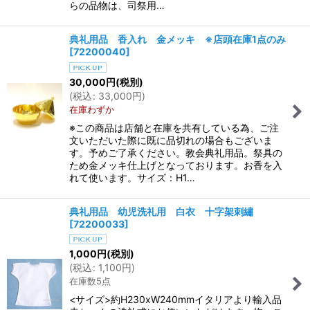
らの品物は、司祭用…
典礼用品 香入れ 金メッキ ※店頭在庫1点のみ
[
72200040
]
30,000
円
(税別)
(
税込
:
33,000
円
)
在庫わずか
※この商品は店舗と在庫を共有している為、ご注
文いただいた際に既に品切れの場合もございま
す。予めご了承ください。教会典礼用品。祭具の
ため金メッキ仕上げとなっております。お香を入
れて使います。サイズ：H1…
典礼用品 幼児洗礼用 白衣 十字架刺繡
[
72200033
]
1,000
円
(税別)
(
税込
:
1,100
円
)
在庫数5点
<サイズ>約H230xW240mmイタリアより輸入品