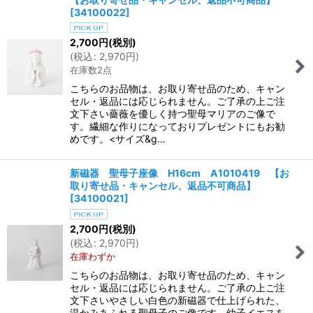
[
34100022
]
2,700
円
(税別)
(
税込
:
2,970
円
)
在庫数2点
こちらのお品物は、お取り寄せ品のため、キャン
セル・返品には応じられません。ご了承の上ご注
文下さい薔薇を優しく持つ聖母マリアのご像で
す。繊細な作りになっておりプレゼントにもお勧
めです。<サイズ&g…
新磁器 聖母子座像 H16cm A1010419 【お
取り寄せ品・キャンセル、返品不可商品】
[
34100021
]
2,700
円
(税別)
(
税込
:
2,970
円
)
在庫わずか
こちらのお品物は、お取り寄せ品のため、キャン
セル・返品には応じられません。ご了承の上ご注
文下さいやさしい白色の新磁器で仕上げられた、
温かみあふれる聖母子のご像です。幼子イエスを