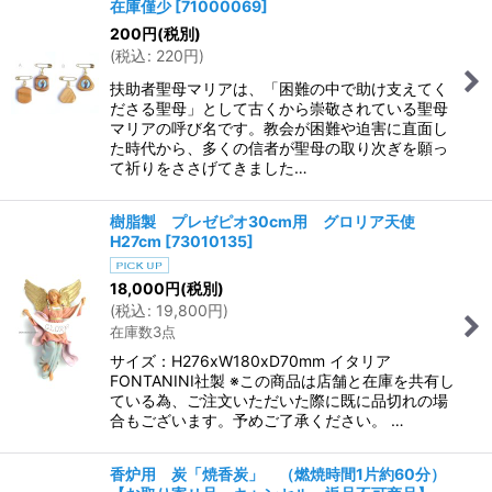
在庫僅少
[
71000069
]
200
円
(税別)
(
税込
:
220
円
)
扶助者聖母マリアは、「困難の中で助け支えてく
ださる聖母」として古くから崇敬されている聖母
マリアの呼び名です。教会が困難や迫害に直面し
た時代から、多くの信者が聖母の取り次ぎを願っ
て祈りをささげてきました…
樹脂製 プレゼピオ30cm用 グロリア天使
H27cm
[
73010135
]
18,000
円
(税別)
(
税込
:
19,800
円
)
在庫数3点
サイズ：H276xW180xD70mm イタリア
FONTANINI社製 ※この商品は店舗と在庫を共有し
ている為、ご注文いただいた際に既に品切れの場
合もございます。予めご了承ください。 …
香炉用 炭「焼香炭」 （燃焼時間1片約60分）