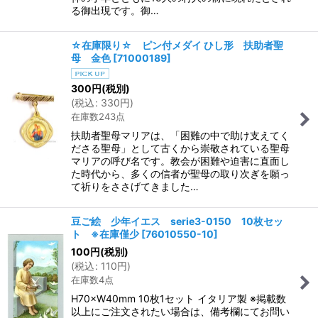
る御出現です。御…
☆在庫限り☆ ピン付メダイ ひし形 扶助者聖
母 金色
[
71000189
]
300
円
(税別)
(
税込
:
330
円
)
在庫数243点
扶助者聖母マリアは、「困難の中で助け支えてく
ださる聖母」として古くから崇敬されている聖母
マリアの呼び名です。教会が困難や迫害に直面し
た時代から、多くの信者が聖母の取り次ぎを願っ
て祈りをささげてきました…
豆ご絵 少年イエス serie3-0150 10枚セッ
ト ※在庫僅少
[
76010550-10
]
100
円
(税別)
(
税込
:
110
円
)
在庫数4点
H70×W40mm 10枚1セット イタリア製 ※掲載数
以上にご注文されたい場合は、備考欄にてお問い