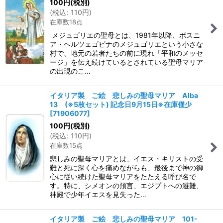
100
円
(税別)
(
税込
:
110
円
)
在庫数18点
メジュゴリエの聖母とは、1981年以降、ボスニ
ア・ヘルツェゴビナのメジュゴリエという小さな
村で、地元の若者たちの前に現れ「平和のメッセ
ージ」を伝え続けているとされている聖母マリア
の出現のこ…
イタリア製 ご絵 悲しみの聖母マリア Alba
13 (※5枚セット) 記念日9月15日※在庫僅少
[
71906077
]
100
円
(税別)
(
税込
:
110
円
)
在庫数15点
悲しみの聖母マリアとは、イエス・キリストの受
難と死に深く心を痛めながらも、最後まで神の御
心に従い続けた聖母マリアをたたえる呼び名で
す。特に、シメオンの預言、エジプトへの避難、
神殿で少年イエスを見失った…
イタリア製 ご絵 悲しみの聖母マリア 101-