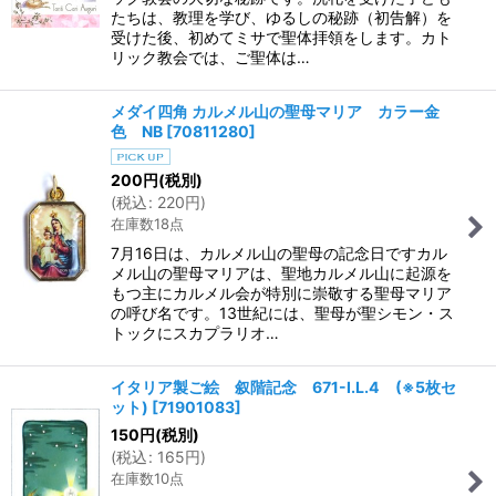
たちは、教理を学び、ゆるしの秘跡（初告解）を
受けた後、初めてミサで聖体拝領をします。カト
リック教会では、ご聖体は…
メダイ四角 カルメル山の聖母マリア カラー金
色 NB
[
70811280
]
200
円
(税別)
(
税込
:
220
円
)
在庫数18点
7月16日は、カルメル山の聖母の記念日ですカル
メル山の聖母マリアは、聖地カルメル山に起源を
もつ主にカルメル会が特別に崇敬する聖母マリア
の呼び名です。13世紀には、聖母が聖シモン・ス
トックにスカプラリオ…
イタリア製ご絵 叙階記念 671-I.L.4 (※5枚セ
ット)
[
71901083
]
150
円
(税別)
(
税込
:
165
円
)
在庫数10点