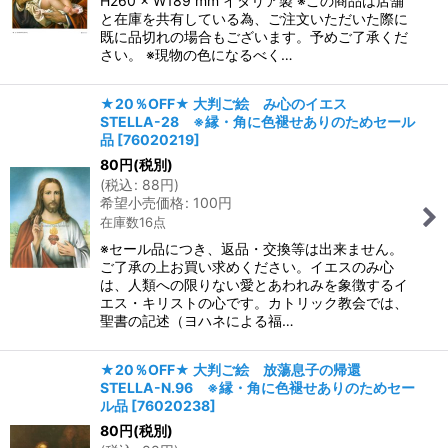
H260 × W189 mm イタリア製 ※この商品は店舗
と在庫を共有している為、ご注文いただいた際に
既に品切れの場合もございます。予めご了承くだ
さい。 ※現物の色になるべく…
★20％OFF★ 大判ご絵 み心のイエス
STELLA-28 ※縁・角に色褪せありのためセール
品
[
76020219
]
80
円
(税別)
(
税込
:
88
円
)
希望小売価格
:
100
円
在庫数16点
※セール品につき、返品・交換等は出来ません。
ご了承の上お買い求めください。イエスのみ心
は、人類への限りない愛とあわれみを象徴するイ
エス・キリストの心です。カトリック教会では、
聖書の記述（ヨハネによる福…
★20％OFF★ 大判ご絵 放蕩息子の帰還
STELLA-N.96 ※縁・角に色褪せありのためセー
ル品
[
76020238
]
80
円
(税別)