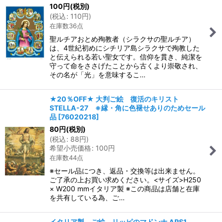
100
円
(税別)
(
税込
:
110
円
)
在庫数36点
聖ルチアおとめ殉教者（シラクサの聖ルチア）
は、4世紀初めにシチリア島シラクサで殉教した
と伝えられる若い聖女です。信仰を貫き、純潔を
守って命をささげたことから古くより崇敬され、
その名が「光」を意味するこ…
★20％OFF★ 大判ご絵 復活のキリスト
STELLA-27 ※縁・角に色褪せありのためセール
品
[
76020218
]
80
円
(税別)
(
税込
:
88
円
)
希望小売価格
:
100
円
在庫数44点
※セール品につき、返品・交換等は出来ません。
ご了承の上お買い求めください。<サイズ>H250
× W200 mmイタリア製 ※この商品は店舗と在庫
を共有している為、ご…
イタリア製 ご絵 リッピのマドンナ ARS1