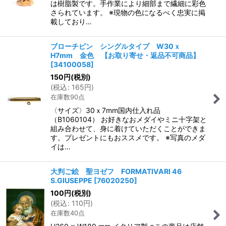
は樹脂製です。手作業により細部まで繊細に彩色
さられています。 ※現物の色になるべく忠実に掲
載しており…
ブローチピン シングルタイプ W30ｘ
H7mm 金色 【お取り寄せ・返品不可商品】
[
34100058
]
150
円
(税別)
(
税込
:
165
円
)
在庫数90点
〈サイズ〉30ｘ7mm国内仕入れ品
（B1060104） お好きなおメダイやミニ十字架と
組み合わせて、身に着けていただくことができま
す。プレゼントにもおススメです。 ※写真のメダ
イは…
大判ご絵 聖ヨゼフ FORMATIVARI 46
S.GIUSEPPE
[
76020250
]
100
円
(税別)
(
税込
:
110
円
)
在庫数40点