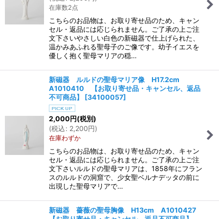
在庫数2点
こちらのお品物は、お取り寄せ品のため、キャン
セル・返品には応じられません。ご了承の上ご注
文下さいやさしい白色の新磁器で仕上げられた、
温かみあふれる聖母子のご像です。幼子イエスを
優しく抱く聖母マリアの穏…
新磁器 ルルドの聖母マリア像 H17.2cm
A1010410 【お取り寄せ品・キャンセル、返品
不可商品】
[
34100057
]
2,000
円
(税別)
(
税込
:
2,200
円
)
在庫わずか
こちらのお品物は、お取り寄せ品のため、キャン
セル・返品には応じられません。ご了承の上ご注
文下さいルルドの聖母マリアは、1858年にフラン
スのルルドの洞窟で、少女聖ベルナデッタの前に
出現した聖母マリアで…
新磁器 薔薇の聖母胸像 H13cm A1010427
【お取り寄せ品・キャンセル、返品不可商品】