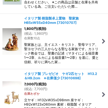
合わせください。 ※この商品は店舗と在庫を共有
している為、ご注文いただいた際…
イタリア製 樹脂製卓上置物 聖家族
H65xW55xD40mm
[
73010707
]
1,800
円
(税別)
(
税込
:
1,980
円
)
在庫数10点
聖家族とは、主イエス・キリスト、聖母マリア、
聖ヨセフの三人からなる聖なる家族です。カトリ
ック教会では、聖書の記述（マタイによる福音書
1〜2章、ルカによる福音書1〜2章）を基に、愛と
信頼、祈りに満ちた家…
イタリア製 プレゼピオ ヤギ2匹セット H13.2
＆H9.2cm ※在庫僅少
[
73010698
]
7,000
円
(税別)
(
税込
:
7,700
円
)
在庫わずか
立ヤギ：H132xW35xD98mm 座ヤギ：
H92xW123xD60mm 素材：樹脂製 イタリア