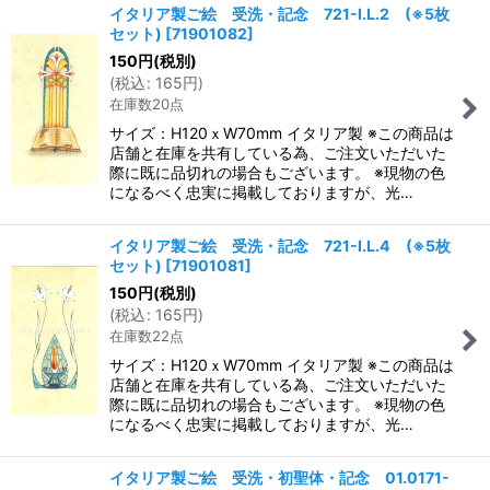
イタリア製ご絵 受洗・記念 721-I.L.2 (※5枚
セット)
[
71901082
]
150
円
(税別)
(
税込
:
165
円
)
在庫数20点
サイズ：H120ｘW70mm イタリア製 ※この商品は
店舗と在庫を共有している為、ご注文いただいた
際に既に品切れの場合もございます。 ※現物の色
になるべく忠実に掲載しておりますが、光…
イタリア製ご絵 受洗・記念 721-I.L.4 (※5枚
セット)
[
71901081
]
150
円
(税別)
(
税込
:
165
円
)
在庫数22点
サイズ：H120ｘW70mm イタリア製 ※この商品は
店舗と在庫を共有している為、ご注文いただいた
際に既に品切れの場合もございます。 ※現物の色
になるべく忠実に掲載しておりますが、光…
イタリア製ご絵 受洗・初聖体・記念 01.0171-