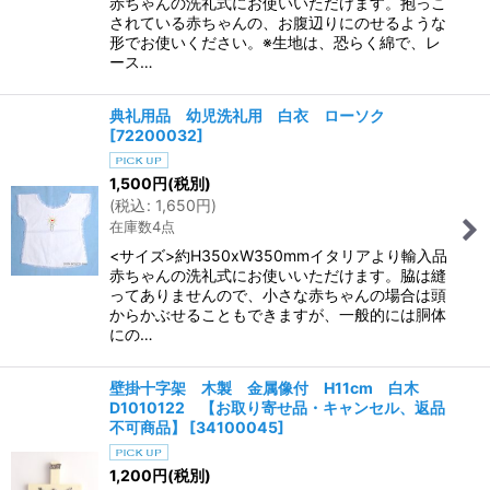
赤ちゃんの洗礼式にお使いいただけます。抱っこ
されている赤ちゃんの、お腹辺りにのせるような
形でお使いください。※生地は、恐らく綿で、レ
ース…
典礼用品 幼児洗礼用 白衣 ローソク
[
72200032
]
1,500
円
(税別)
(
税込
:
1,650
円
)
在庫数4点
<サイズ>約H350xW350mmイタリアより輸入品
赤ちゃんの洗礼式にお使いいただけます。脇は縫
ってありませんので、小さな赤ちゃんの場合は頭
からかぶせることもできますが、一般的には胴体
にの…
壁掛十字架 木製 金属像付 H11cm 白木
D1010122 【お取り寄せ品・キャンセル、返品
不可商品】
[
34100045
]
1,200
円
(税別)