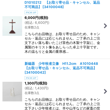
D1010212 【お取り寄せ品・キャンセル、返品
不可商品】
[
34100048
]
6,000
円
(税別)
(
税込
:
6,600
円
)
在庫数2点
こちらのお品物は、お取り寄せ品のため、キャン
セル・返品には応じられません。ご了承の上ご注
文下さい落ち着いたこげ茶色の木製十字架に、金
属製のキリスト像をあしらった卓上十字架です。
木の温もりと金属の重厚感…
新磁器 少年牧者立像 H11.2cm A1010448
【お取り寄せ品・キャンセル、返品不可商品】
[
34100042
]
1,300
円
(税別)
(
税込
:
1,430
円
)
在庫数3点
こちらのお品物は、お取り寄せ品のため、キャン
セル・返品には応じられません。ご了承の上ご注
文下さい少年牧者とは、羊や山羊などの家畜の世