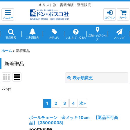
キリスト教 書籍出版・聖品販売
メニュー
ログイン
カート
店舗へのアクセ
商品検索
ご利用案内
カテゴリ
おしえて！Q＆A
メルマガ
ス
ホーム
>
新着聖品
新着聖品
表示順変更
閉じる
226
件
表示数
:
1
2
3
4
次
»
並び順
:
ボールチェーン 金メッキ 10cm 【返品不可商
品】
[
38000038
]
絞り込む
100
円
(税別)