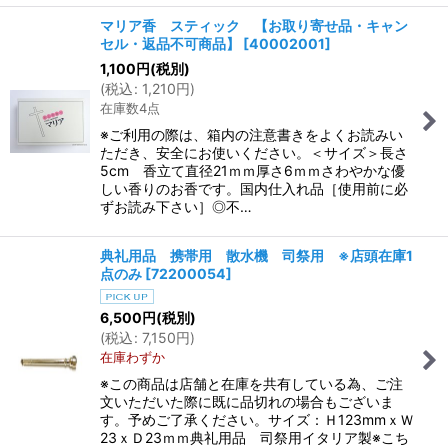
マリア香 スティック 【お取り寄せ品・キャン
セル・返品不可商品】
[
40002001
]
1,100
円
(税別)
(
税込
:
1,210
円
)
在庫数4点
※ご利用の際は、箱内の注意書きをよくお読みい
ただき、安全にお使いください。＜サイズ＞長さ
5cm 香立て直径21ｍｍ厚さ6ｍｍさわやかな優
しい香りのお香です。国内仕入れ品［使用前に必
ずお読み下さい］◎不…
典礼用品 携帯用 散水機 司祭用 ※店頭在庫1
点のみ
[
72200054
]
6,500
円
(税別)
(
税込
:
7,150
円
)
在庫わずか
※この商品は店舗と在庫を共有している為、ご注
文いただいた際に既に品切れの場合もございま
す。予めご了承ください。サイズ：Ｈ123mmｘＷ
23ｘＤ23ｍｍ典礼用品 司祭用イタリア製※こち