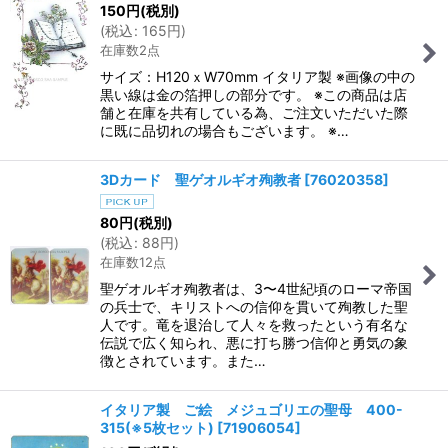
150
円
(税別)
(
税込
:
165
円
)
在庫数2点
サイズ：H120ｘW70mm イタリア製 ※画像の中の
黒い線は金の箔押しの部分です。 ※この商品は店
舗と在庫を共有している為、ご注文いただいた際
に既に品切れの場合もございます。 ※…
3Dカード 聖ゲオルギオ殉教者
[
76020358
]
80
円
(税別)
(
税込
:
88
円
)
在庫数12点
聖ゲオルギオ殉教者は、3〜4世紀頃のローマ帝国
の兵士で、キリストへの信仰を貫いて殉教した聖
人です。竜を退治して人々を救ったという有名な
伝説で広く知られ、悪に打ち勝つ信仰と勇気の象
徴とされています。また…
イタリア製 ご絵 メジュゴリエの聖母 400-
315(※5枚セット)
[
71906054
]