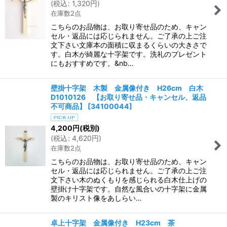
(
税込
:
1,320
円
)
在庫数2点
こちらのお品物は、お取り寄せ品のため、キャン
セル・返品には応じられません。ご了承の上ご注
文下さい文庫本の面積に収まるくらいの大きさで
す。白木が綺麗な十字架です。洗礼のプレゼント
にもおすすめです。&nb…
壁掛十字架 木製 金属像付き H26cm 白木
D1010126 【お取り寄せ品・キャンセル、返品
不可商品】
[
34100044
]
4,200
円
(税別)
(
税込
:
4,620
円
)
在庫数2点
こちらのお品物は、お取り寄せ品のため、キャン
セル・返品には応じられません。ご了承の上ご注
文下さい木のぬくもりを感じられる白木仕上げの
壁掛け十字架です。自然な風合いの十字架に金属
製のキリスト像をあしらい…
卓上十字架 金属像付き H23cm 茶