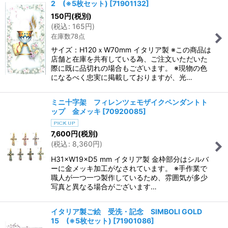
2 (※5枚セット)
[
71901132
]
150
円
(税別)
(
税込
:
165
円
)
在庫数78点
サイズ：H120ｘW70mm イタリア製 ※この商品は
店舗と在庫を共有している為、ご注文いただいた
際に既に品切れの場合もございます。 ※現物の色
になるべく忠実に掲載しておりますが、光…
ミニ十字架 フィレンツェモザイクペンダントト
ップ 金メッキ
[
70920085
]
7,600
円
(税別)
(
税込
:
8,360
円
)
H31×W19×D5 mm イタリア製 金枠部分はシルバ
ーに金メッキ加工がなされています。 ※手作業で
職人が一つ一つ製作しているため、雰囲気が多少
写真と異なる場合がございます…
イタリア製ご絵 受洗・記念 SIMBOLI GOLD
15 (※5枚セット)
[
71901086
]