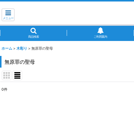
メニュー
商品検索
ご利用案内
ホーム
>
木彫り
>
無原罪の聖母
無原罪の聖母
0
件
表示数
:
並び順
: