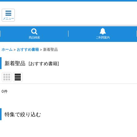
メニュー
商品検索
ご利用案内
ホーム
>
おすすめ書籍
>
新着聖品
新着聖品
[
おすすめ書籍
]
0
件
表示数
:
並び順
:
特集で絞り込む
新着聖品