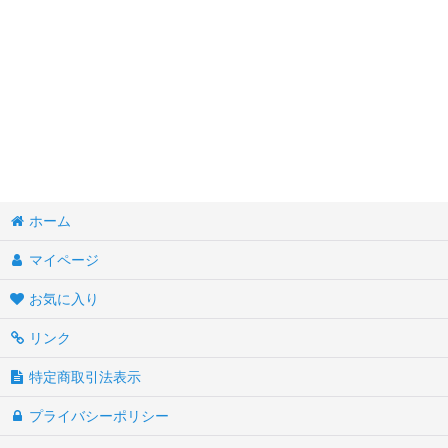
イエス・三位一体
無原罪の聖母マリア（12/8）
被昇天の聖母マリア（8/15）
ルルドの聖母マリア（2/11）
ファティマの聖母マリア（5/13）
ホーム
扶助者聖マリア（5/24）
マイページ
聖母子 ・各地のマリア
お気に入り
聖ヨセフ（3/19）
リンク
聖家族
特定商取引法表示
聖人（男女）
プライバシーポリシー