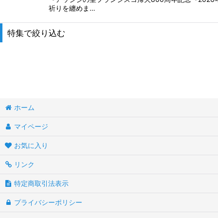
祈りを纏めま…
特集で絞り込む
新着聖品
イエス・三位一体
無原罪の聖母マリア（12/8）
ホーム
被昇天の聖母マリア（8/15）
マイページ
ルルドの聖母マリア（2/11）
お気に入り
ファティマの聖母マリア（5/13）
リンク
特定商取引法表示
扶助者聖マリア（5/24）
プライバシーポリシー
聖母子 ・各地のマリア