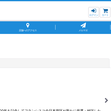
ログイン
カート
店舗へのアクセス
メルマガ
閉じる
天800年を記念してフランシスコ会日本管区が新たに厳選・編訳した