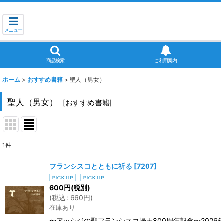
メニュー
商品検索
ご利用案内
ホーム
>
おすすめ書籍
>
聖人（男女）
聖人（男女）
[
おすすめ書籍
]
1
件
表示数
:
フランシスコとともに祈る
[
7207
]
並び順
:
600
円
(税別)
(
税込
:
660
円
)
在庫あり
〜アッシジの聖フランシスコ帰天800周年記念〜2026