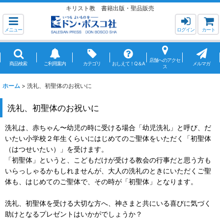
キリスト教 書籍出版・聖品販売
メニュー
ログイン
カート
店舗へのアクセ
商品検索
ご利用案内
カテゴリ
おしえて！Q＆A
メルマガ
ス
ホーム
>
洗礼、初聖体のお祝いに
洗礼、初聖体のお祝いに
洗礼は、赤ちゃん〜幼児の時に受ける場合「幼児洗礼」と呼び、だ
いたい小学校２年生くらいにはじめてのご聖体をいただく「初聖体
（はつせいたい）」を受けます。
「初聖体」というと、こどもだけが受ける教会の行事だと思う方も
いらっしゃるかもしれませんが、大人の洗礼のときにいただくご聖
体も、はじめてのご聖体で、その時が「初聖体」となります。
洗礼、初聖体を受ける大切な方へ、神さまと共にいる喜びに気づく
助けとなるプレゼントはいかがでしょうか？