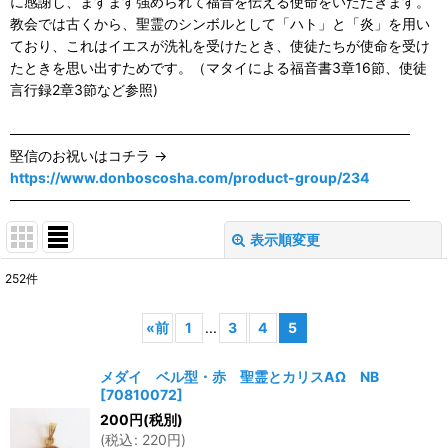
に感謝し、ますます強められて福音を伝える使命をいただきます。
教会では古くから、聖霊のシンボルとして「ハト」と「炎」を用い
ており、これはイエスが洗礼を受けたとき、使徒たちが使命を受け
たときを思い出すためです。（マタイによる福音書3章16節、使徒
言行録2章3節など参照)
────────────────────────────────────────
堅信のお祝いはコチラ →
https://www.donboscosha.com/product-group/234
────────────────────────────────────────
表示順変更
閉じる
252
件
表示数
:
«
前
1
...
3
4
5
並び順
:
メダイ ベル型・赤 聖霊とカリスΑΩ NB
[
70810072
]
絞り込む
200
円
(税別)
(
税込
:
220
円
)