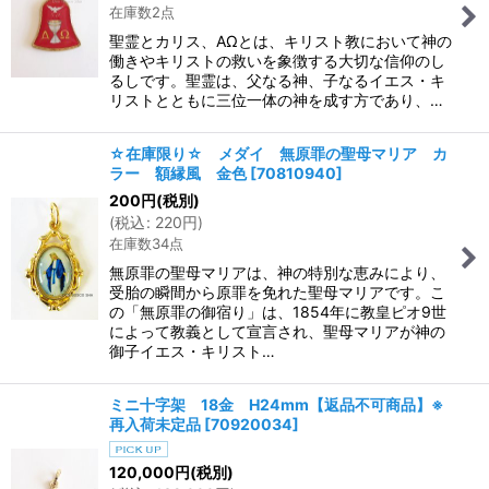
在庫数2点
聖霊とカリス、ΑΩとは、キリスト教において神の
働きやキリストの救いを象徴する大切な信仰のし
るしです。聖霊は、父なる神、子なるイエス・キ
リストとともに三位一体の神を成す方であり、…
☆在庫限り☆ メダイ 無原罪の聖母マリア カ
ラー 額縁風 金色
[
70810940
]
200
円
(税別)
(
税込
:
220
円
)
在庫数34点
無原罪の聖母マリアは、神の特別な恵みにより、
受胎の瞬間から原罪を免れた聖母マリアです。こ
の「無原罪の御宿り」は、1854年に教皇ピオ9世
によって教義として宣言され、聖母マリアが神の
御子イエス・キリスト…
ミニ十字架 18金 H24mm【返品不可商品】※
再入荷未定品
[
70920034
]
120,000
円
(税別)