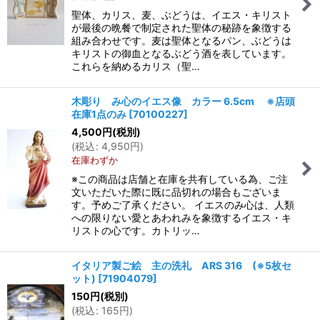
聖体、カリス、麦、ぶどうは、イエス・キリスト
が最後の晩餐で制定された聖体の秘跡を象徴する
組み合わせです。麦は聖体となるパン、ぶどうは
キリストの御血となるぶどう酒を表しています。
これらを納めるカリス（聖…
木彫り み心のイエス像 カラー 6.5cm ※店頭
在庫1点のみ
[
70100227
]
4,500
円
(税別)
(
税込
:
4,950
円
)
在庫わずか
※この商品は店舗と在庫を共有している為、ご注
文いただいた際に既に品切れの場合もございま
す。予めご了承ください。 イエスのみ心は、人類
への限りない愛とあわれみを象徴するイエス・キ
リストの心です。カトリッ…
イタリア製ご絵 主の洗礼 ARS 316 (※5枚セ
ット)
[
71904079
]
150
円
(税別)
(
税込
:
165
円
)