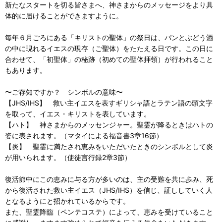
新たなスタートを切る皆さまへ、神さまからのメッセージをより具
体的に届けることができますように。
毎年６月ごろにある「キリストの聖体」の祭日は、パンとぶどう酒
の中に現れるイエスの現存（ご聖体）をたたえる日です。この日に
合わせて、「初聖体」の秘跡（初めての聖体拝領）が行われること
もあります。
〜ご存知ですか？ シンボルの意味〜
【JHS/IHS】 救い主イエスを表すギリシャ語とラテン語の頭文字
を取って、イエス・キリストを表しています。
【ハト】 神さまからのメッセンジャー。聖霊が降るときはハトの
姿に表されます。（マタイによる福音書3章16節）
【炎】 聖霊に満たされ恵みをいただいたときのシンボルとして炎
が用いられます。（使徒言行録2章3節）
復活節中にこの恵みに与る方が多いのは、主の受難を共に歩み、死
から復活された救い主イエス（JHS/IHS）を信じ、証ししていく人
となるようにと招かれているからです。
また、聖霊降臨（ペンテコステ）によって、恵みを受けていること