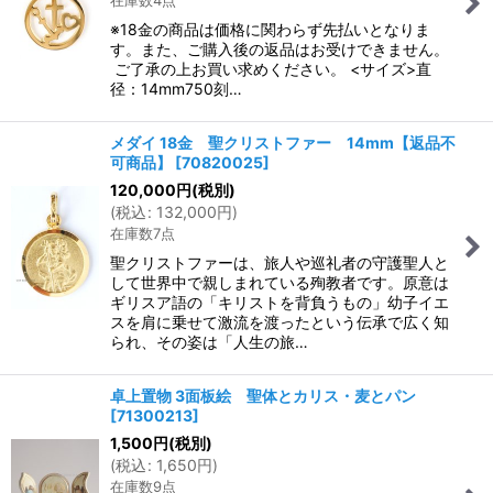
※18金の商品は価格に関わらず先払いとなりま
す。また、ご購入後の返品はお受けできません。
ご了承の上お買い求めください。 <サイズ>直
径：14mm750刻…
メダイ 18金 聖クリストファー 14mm【返品不
可商品】
[
70820025
]
120,000
円
(税別)
(
税込
:
132,000
円
)
在庫数7点
聖クリストファーは、旅人や巡礼者の守護聖人と
して世界中で親しまれている殉教者です。原意は
ギリスア語の「キリストを背負うもの」幼子イエ
スを肩に乗せて激流を渡ったという伝承で広く知
られ、その姿は「人生の旅…
卓上置物 3面板絵 聖体とカリス・麦とパン
[
71300213
]
1,500
円
(税別)
(
税込
:
1,650
円
)
在庫数9点