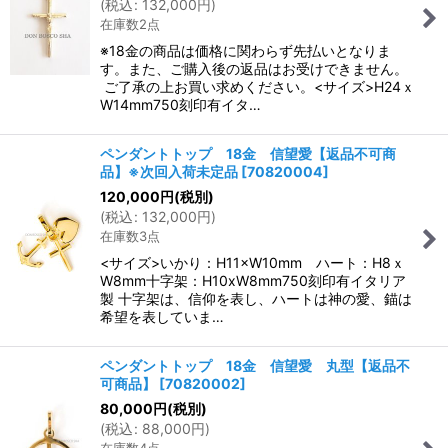
(
税込
:
132,000
円
)
在庫数2点
※18金の商品は価格に関わらず先払いとなりま
す。また、ご購入後の返品はお受けできません。
ご了承の上お買い求めください。<サイズ>H24ｘ
W14mm750刻印有イタ…
ペンダントトップ 18金 信望愛【返品不可商
品】※次回入荷未定品
[
70820004
]
120,000
円
(税別)
(
税込
:
132,000
円
)
在庫数3点
<サイズ>いかり：H11×W10mm ハート：H8ｘ
W8mm十字架：H10xW8mm750刻印有イタリア
製 十字架は、信仰を表し、ハートは神の愛、錨は
希望を表していま…
ペンダントトップ 18金 信望愛 丸型【返品不
可商品】
[
70820002
]
80,000
円
(税別)
(
税込
:
88,000
円
)
在庫数4点