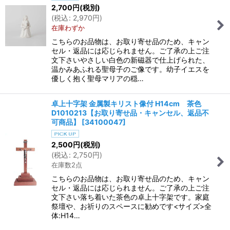
2,700
円
(税別)
(
税込
:
2,970
円
)
在庫わずか
こちらのお品物は、お取り寄せ品のため、キャン
セル・返品には応じられません。ご了承の上ご注
文下さいやさしい白色の新磁器で仕上げられた、
温かみあふれる聖母子のご像です。幼子イエスを
優しく抱く聖母マリアの穏…
卓上十字架 金属製キリスト像付 H14cm 茶色
D1010213【お取り寄せ品・キャンセル、返品不
可商品】
[
34100047
]
2,500
円
(税別)
(
税込
:
2,750
円
)
在庫数2点
こちらのお品物は、お取り寄せ品のため、キャン
セル・返品には応じられません。ご了承の上ご注
文下さい落ち着いた茶色の卓上十字架です。家庭
祭壇や、お祈りのスペースに勧めです<サイズ>全
体:H14…