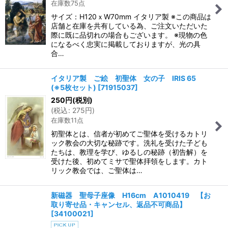
在庫数75点
サイズ：H120ｘW70mm イタリア製 ※この商品は
店舗と在庫を共有している為、ご注文いただいた
際に既に品切れの場合もございます。 ※現物の色
になるべく忠実に掲載しておりますが、光の具
合…
イタリア製 ご絵 初聖体 女の子 IRIS 65
(※5枚セット)
[
71915037
]
250
円
(税別)
(
税込
:
275
円
)
在庫数11点
初聖体とは、信者が初めてご聖体を受けるカトリ
ック教会の大切な秘跡です。洗礼を受けた子ども
たちは、教理を学び、ゆるしの秘跡（初告解）を
受けた後、初めてミサで聖体拝領をします。カト
リック教会では、ご聖体は…
新磁器 聖母子座像 H16cm A1010419 【お
取り寄せ品・キャンセル、返品不可商品】
[
34100021
]