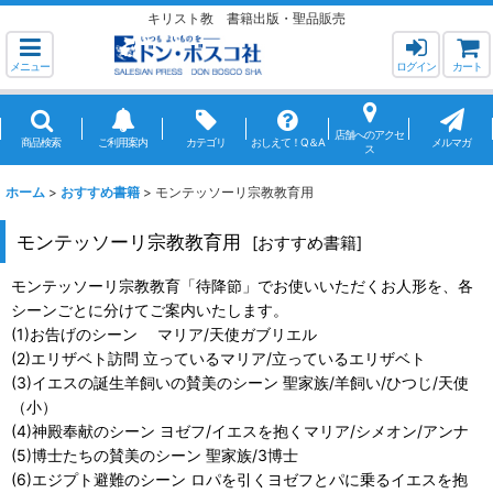
キリスト教 書籍出版・聖品販売
メニュー
ログイン
カート
店舗へのアクセ
商品検索
ご利用案内
カテゴリ
おしえて！Q＆A
メルマガ
ス
ホーム
>
おすすめ書籍
>
モンテッソーリ宗教教育用
モンテッソーリ宗教教育用
[
おすすめ書籍
]
モンテッソーリ宗教教育「待降節」でお使いいただくお人形を、各
シーンごとに分けてご案内いたします。
(1)お告げのシーン マリア/天使ガブリエル
(2)エリザベト訪問 立っているマリア/立っているエリザベト
(3)イエスの誕生羊飼いの賛美のシーン 聖家族/羊飼い/ひつじ/天使
（小）
(4)神殿奉献のシーン ヨゼフ/イエスを抱くマリア/シメオン/アンナ
(5)博士たちの賛美のシーン 聖家族/3博士
(6)エジプト避難のシーン ロパを引くヨゼフとパに乗るイエスを抱