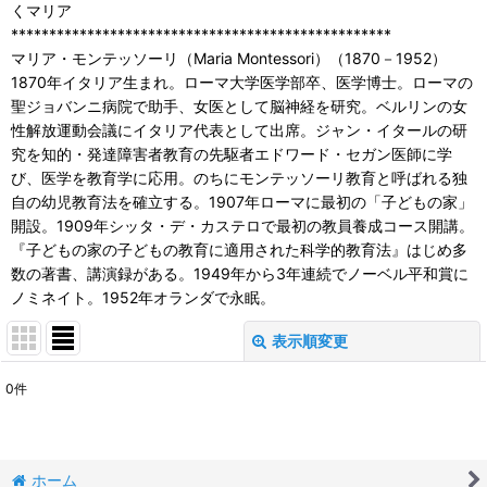
くマリア
**************************************************
マリア・モンテッソーリ（Maria Montessori）（1870－1952）
1870年イタリア生まれ。ローマ大学医学部卒、医学博士。ローマの
聖ジョバンニ病院で助手、女医として脳神経を研究。ベルリンの女
性解放運動会議にイタリア代表として出席。ジャン・イタールの研
究を知的・発達障害者教育の先駆者エドワード・セガン医師に学
び、医学を教育学に応用。のちにモンテッソーリ教育と呼ばれる独
自の幼児教育法を確立する。1907年ローマに最初の「子どもの家」
開設。1909年シッタ・デ・カステロで最初の教員養成コース開講。
『子どもの家の子どもの教育に適用された科学的教育法』はじめ多
数の著書、講演録がある。1949年から3年連続でノーベル平和賞に
ノミネイト。1952年オランダで永眠。
表示順変更
閉じる
0
件
表示数
:
並び順
:
ホーム