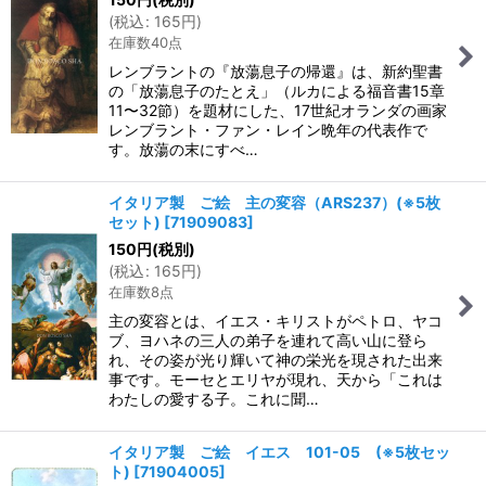
(
税込
:
165
円
)
在庫数40点
レンブラントの『放蕩息子の帰還』は、新約聖書
の「放蕩息子のたとえ」（ルカによる福音書15章
11〜32節）を題材にした、17世紀オランダの画家
レンブラント・ファン・レイン晩年の代表作で
す。放蕩の末にすべ…
イタリア製 ご絵 主の変容（ARS237）(※5枚
セット)
[
71909083
]
150
円
(税別)
(
税込
:
165
円
)
在庫数8点
主の変容とは、イエス・キリストがペトロ、ヤコ
ブ、ヨハネの三人の弟子を連れて高い山に登ら
れ、その姿が光り輝いて神の栄光を現された出来
事です。モーセとエリヤが現れ、天から「これは
わたしの愛する子。これに聞…
イタリア製 ご絵 イエス 101-05 (※5枚セッ
ト)
[
71904005
]