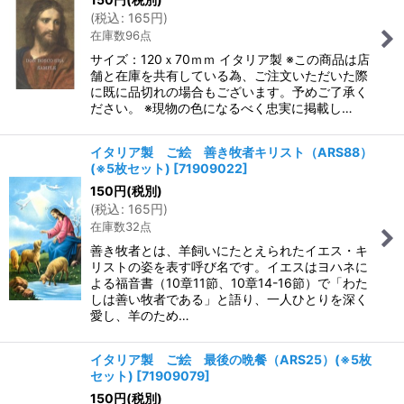
(
税込
:
165
円
)
在庫数96点
サイズ：120ｘ70ｍｍ イタリア製 ※この商品は店
舗と在庫を共有している為、ご注文いただいた際
に既に品切れの場合もございます。予めご了承く
ださい。 ※現物の色になるべく忠実に掲載し…
イタリア製 ご絵 善き牧者キリスト（ARS88）
(※5枚セット)
[
71909022
]
150
円
(税別)
(
税込
:
165
円
)
在庫数32点
善き牧者とは、羊飼いにたとえられたイエス・キ
リストの姿を表す呼び名です。イエスはヨハネに
よる福音書（10章11節、10章14-16節）で「わた
しは善い牧者である」と語り、一人ひとりを深く
愛し、羊のため…
イタリア製 ご絵 最後の晩餐（ARS25）(※5枚
セット)
[
71909079
]
150
円
(税別)