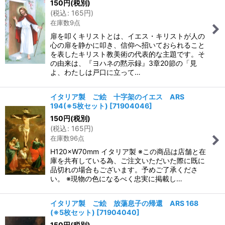
150
円
(税別)
(
税込
:
165
円
)
在庫数9点
扉を叩くキリストとは、イエス・キリストが人の
心の扉を静かに叩き、信仰へ招いておられること
を表したキリスト教美術の代表的な主題です。そ
の由来は、『ヨハネの黙示録』3章20節の「見
よ、わたしは戸口に立って…
イタリア製 ご絵 十字架のイエス ARS
194(※5枚セット)
[
71904046
]
150
円
(税別)
(
税込
:
165
円
)
在庫数96点
H120×W70mm イタリア製 ※この商品は店舗と在
庫を共有している為、ご注文いただいた際に既に
品切れの場合もございます。予めご了承くださ
い。 ※現物の色になるべく忠実に掲載し…
イタリア製 ご絵 放蕩息子の帰還 ARS 168
(※5枚セット)
[
71904040
]
150
円
(税別)