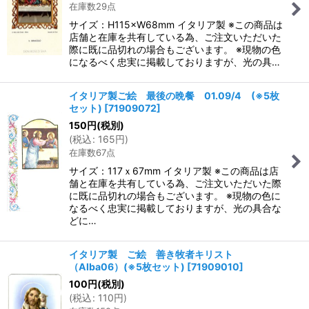
在庫数29点
サイズ：H115×W68mm イタリア製 ※この商品は
店舗と在庫を共有している為、ご注文いただいた
際に既に品切れの場合もございます。 ※現物の色
になるべく忠実に掲載しておりますが、光の具…
イタリア製ご絵 最後の晩餐 01.09/4 (※5枚
セット)
[
71909072
]
150
円
(税別)
(
税込
:
165
円
)
在庫数67点
サイズ：117ｘ67mm イタリア製 ※この商品は店
舗と在庫を共有している為、ご注文いただいた際
に既に品切れの場合もございます。 ※現物の色に
なるべく忠実に掲載しておりますが、光の具合な
どに…
イタリア製 ご絵 善き牧者キリスト
（Alba06）(※5枚セット)
[
71909010
]
100
円
(税別)
(
税込
:
110
円
)