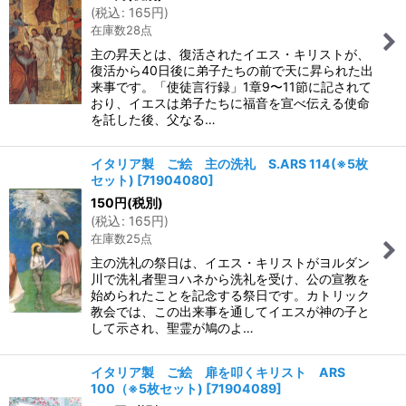
(
税込
:
165
円
)
在庫数28点
主の昇天とは、復活されたイエス・キリストが、
復活から40日後に弟子たちの前で天に昇られた出
来事です。「使徒言行録」1章9〜11節に記されて
おり、イエスは弟子たちに福音を宣べ伝える使命
を託した後、父なる…
イタリア製 ご絵 主の洗礼 S.ARS 114(※5枚
セット)
[
71904080
]
150
円
(税別)
(
税込
:
165
円
)
在庫数25点
主の洗礼の祭日は、イエス・キリストがヨルダン
川で洗礼者聖ヨハネから洗礼を受け、公の宣教を
始められたことを記念する祭日です。カトリック
教会では、この出来事を通してイエスが神の子と
して示され、聖霊が鳩のよ…
イタリア製 ご絵 扉を叩くキリスト ARS
100（※5枚セット)
[
71904089
]