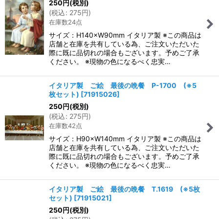
250
円
(税別)
(
税込
:
275
円
)
在庫数24点
サイズ：H140×W90mm イタリア製 ※この商品は
店舗と在庫を共有している為、ご注文いただいた
際に既に品切れの場合もございます。予めご了承
ください。 ※現物の色になるべく忠実…
イタリア製 ご絵 最後の晩餐 P-1700 (※5
枚セット)
[
71915026
]
250
円
(税別)
(
税込
:
275
円
)
在庫数42点
サイズ：H90×W140mm イタリア製 ※この商品は
店舗と在庫を共有している為、ご注文いただいた
際に既に品切れの場合もございます。予めご了承
ください。 ※現物の色になるべく忠実…
イタリア製 ご絵 最後の晩餐 T.1619 (※5枚
セット)
[
71915021
]
250
円
(税別)