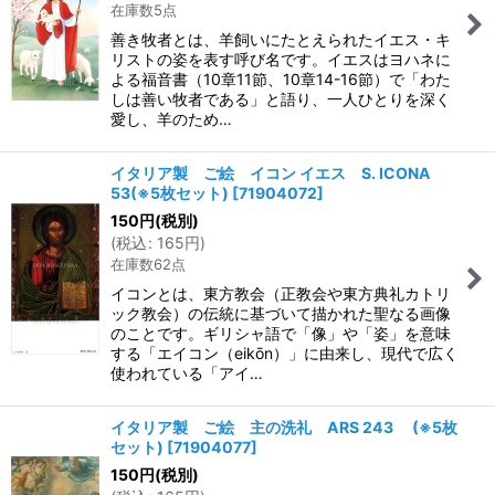
在庫数5点
善き牧者とは、羊飼いにたとえられたイエス・キ
リストの姿を表す呼び名です。イエスはヨハネに
よる福音書（10章11節、10章14-16節）で「わた
しは善い牧者である」と語り、一人ひとりを深く
愛し、羊のため…
イタリア製 ご絵 イコン イエス S. ICONA
53(※5枚セット)
[
71904072
]
150
円
(税別)
(
税込
:
165
円
)
在庫数62点
イコンとは、東方教会（正教会や東方典礼カトリ
ック教会）の伝統に基づいて描かれた聖なる画像
のことです。ギリシャ語で「像」や「姿」を意味
する「エイコン（eikōn）」に由来し、現代で広く
使われている「アイ…
イタリア製 ご絵 主の洗礼 ARS 243 (※5枚
セット)
[
71904077
]
150
円
(税別)