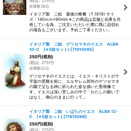
(
税込
:
275
円
)
在庫数38点
イタリア製 ご絵 最後の晩餐（T.1619) サイ
ズ：140ｍｍ×90mm ※この商品は店舗と在庫を共
有している為、ご注文いただいた際に既に品切れ
の場合もございます。予めご了承ください…
イタリア製 ご絵 ゲツセマネのイエス ALBA
10-C (※5枚セット)
[
71915065
]
250
円
(税別)
(
税込
:
275
円
)
在庫数52点
ゲツセマネのイエスとは、イエス・キリストが十
字架の受難を前に、エルサレム郊外のゲツセマネ
の園で父なる神に祈られた姿を描いた聖画像で
す。イエスは深い苦しみの中で「わたしの願いで
はなく、御心のままに行って…
イタリア製 ご絵 いばらのイエス ALBA 12-
C (※5枚セット)
[
71915066
]
250
円
(税別)
(
税込
:
275
円
)