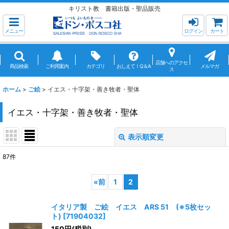
キリスト教 書籍出版・聖品販売
メニュー
ログイン
カート
店舗へのアクセ
商品検索
ご利用案内
カテゴリ
おしえて！Q＆A
メルマガ
ス
ホーム
>
ご絵
>
イエス・十字架・善き牧者・聖体
イエス・十字架・善き牧者・聖体
表示順変更
閉じる
87
件
表示数
:
«
前
1
2
並び順
:
イタリア製 ご絵 イエス ARS 51 (※5枚セッ
ト)
[
71904032
]
絞り込む
150
円
(税別)