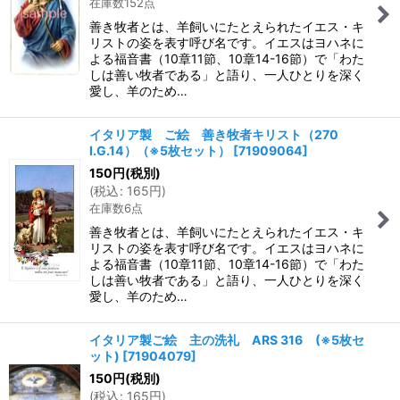
在庫数152点
善き牧者とは、羊飼いにたとえられたイエス・キ
リストの姿を表す呼び名です。イエスはヨハネに
よる福音書（10章11節、10章14-16節）で「わた
しは善い牧者である」と語り、一人ひとりを深く
愛し、羊のため…
イタリア製 ご絵 善き牧者キリスト（270
I.G.14）（※5枚セット）
[
71909064
]
150
円
(税別)
(
税込
:
165
円
)
在庫数6点
善き牧者とは、羊飼いにたとえられたイエス・キ
リストの姿を表す呼び名です。イエスはヨハネに
よる福音書（10章11節、10章14-16節）で「わた
しは善い牧者である」と語り、一人ひとりを深く
愛し、羊のため…
イタリア製ご絵 主の洗礼 ARS 316 (※5枚セ
ット)
[
71904079
]
150
円
(税別)
(
税込
:
165
円
)