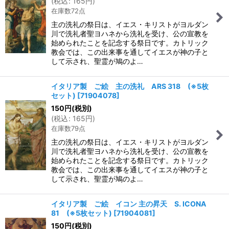
(
税込
:
165
円
)
在庫数72点
主の洗礼の祭日は、イエス・キリストがヨルダン
川で洗礼者聖ヨハネから洗礼を受け、公の宣教を
始められたことを記念する祭日です。カトリック
教会では、この出来事を通してイエスが神の子と
して示され、聖霊が鳩のよ…
イタリア製 ご絵 主の洗礼 ARS 318 (※5枚
セット)
[
71904078
]
150
円
(税別)
(
税込
:
165
円
)
在庫数79点
主の洗礼の祭日は、イエス・キリストがヨルダン
川で洗礼者聖ヨハネから洗礼を受け、公の宣教を
始められたことを記念する祭日です。カトリック
教会では、この出来事を通してイエスが神の子と
して示され、聖霊が鳩のよ…
イタリア製 ご絵 イコン 主の昇天 S. ICONA
81 (※5枚セット)
[
71904081
]
150
円
(税別)