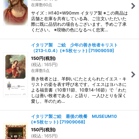
在庫数60点
サイズ：H140×W90mm イタリア製 ※この商品は
店舗と在庫を共有している為、ご注文いただいた
際に既に品切れの場合もございます。予めご了承
ください。 ※現物の色になるべく忠実…
イタリア製 ご絵 少年の善き牧者キリスト
（213-I.G.4）(※5枚セット)
[
71909059
]
150
円
(税別)
(
税込
:
165
円
)
在庫数5点
善き牧者とは、羊飼いにたとえられたイエス・キ
リストの姿を表す呼び名です。イエスはヨハネに
よる福音書（10章11節、10章14-16節）で「わた
しは善い牧者である」と語り、一人ひとりを深く
愛し、羊のため…
イタリア製ご絵 最後の晩餐 MUSEUM10
(※5枚セット)
[
71909068
]
150
円
(税別)
(
税込
:
165
円
)