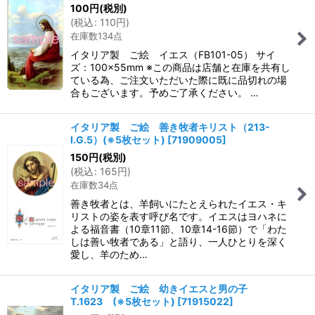
100
円
(税別)
(
税込
:
110
円
)
在庫数134点
イタリア製 ご絵 イエス（FB101-05） サイ
ズ：100×55mm ※この商品は店舗と在庫を共有し
ている為、ご注文いただいた際に既に品切れの場
合もございます。予めご了承ください。 …
イタリア製 ご絵 善き牧者キリスト（213-
I.G.5）(※5枚セット)
[
71909005
]
150
円
(税別)
(
税込
:
165
円
)
在庫数34点
善き牧者とは、羊飼いにたとえられたイエス・キ
リストの姿を表す呼び名です。イエスはヨハネに
よる福音書（10章11節、10章14-16節）で「わた
しは善い牧者である」と語り、一人ひとりを深く
愛し、羊のため…
イタリア製 ご絵 幼きイエスと男の子
T.1623 (※5枚セット)
[
71915022
]