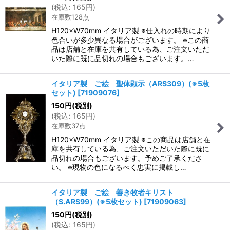
(
税込
:
165
円
)
在庫数128点
H120×W70mm イタリア製 ※仕入れの時期により
色合いが多少異なる場合がございます。 ※この商
品は店舗と在庫を共有している為、ご注文いただ
いた際に既に品切れの場合もございます。…
イタリア製 ご絵 聖体顕示（ARS309）(※5枚
セット)
[
71909076
]
150
円
(税別)
(
税込
:
165
円
)
在庫数37点
H120×W70mm イタリア製 ※この商品は店舗と在
庫を共有している為、ご注文いただいた際に既に
品切れの場合もございます。予めご了承くださ
い。 ※現物の色になるべく忠実に掲載し…
イタリア製 ご絵 善き牧者キリスト
（S.ARS99）(※5枚セット)
[
71909063
]
150
円
(税別)
(
税込
:
165
円
)