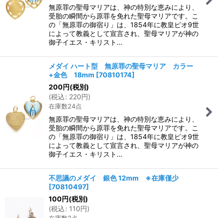
無原罪の聖母マリアは、神の特別な恵みにより、
受胎の瞬間から原罪を免れた聖母マリアです。こ
の「無原罪の御宿り」は、1854年に教皇ピオ9世
によって教義として宣言され、聖母マリアが神の
御子イエス・キリスト…
メダイ ハート型 無原罪の聖母マリア カラー
+金色 18mm
[
70810174
]
200
円
(税別)
(
税込
:
220
円
)
在庫数24点
無原罪の聖母マリアは、神の特別な恵みにより、
受胎の瞬間から原罪を免れた聖母マリアです。こ
の「無原罪の御宿り」は、1854年に教皇ピオ9世
によって教義として宣言され、聖母マリアが神の
御子イエス・キリスト…
不思議のメダイ 銀色 12mm ※在庫僅少
[
70810497
]
100
円
(税別)
(
税込
:
110
円
)
在庫数2点