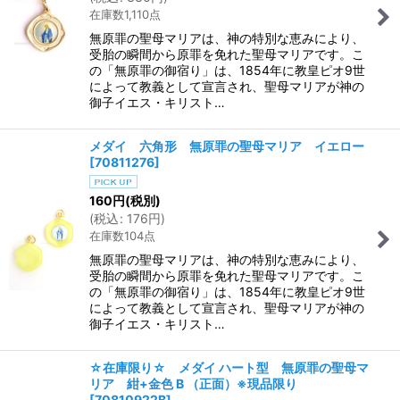
在庫数1,110点
無原罪の聖母マリアは、神の特別な恵みにより、
受胎の瞬間から原罪を免れた聖母マリアです。こ
の「無原罪の御宿り」は、1854年に教皇ピオ9世
によって教義として宣言され、聖母マリアが神の
御子イエス・キリスト…
メダイ 六角形 無原罪の聖母マリア イエロー
[
70811276
]
160
円
(税別)
(
税込
:
176
円
)
在庫数104点
無原罪の聖母マリアは、神の特別な恵みにより、
受胎の瞬間から原罪を免れた聖母マリアです。こ
の「無原罪の御宿り」は、1854年に教皇ピオ9世
によって教義として宣言され、聖母マリアが神の
御子イエス・キリスト…
☆在庫限り☆ メダイ ハート型 無原罪の聖母マ
リア 紺+金色 B （正面）※現品限り
[
70810922B
]