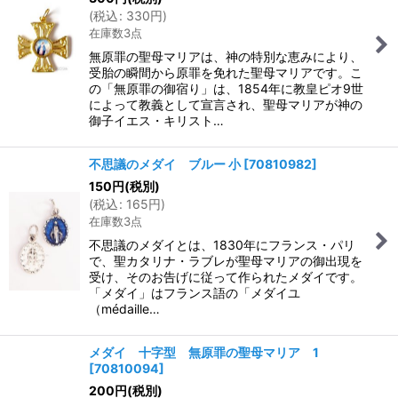
(
税込
:
330
円
)
在庫数3点
無原罪の聖母マリアは、神の特別な恵みにより、
受胎の瞬間から原罪を免れた聖母マリアです。こ
の「無原罪の御宿り」は、1854年に教皇ピオ9世
によって教義として宣言され、聖母マリアが神の
御子イエス・キリスト…
不思議のメダイ ブルー 小
[
70810982
]
150
円
(税別)
(
税込
:
165
円
)
在庫数3点
不思議のメダイとは、1830年にフランス・パリ
で、聖カタリナ・ラブレが聖母マリアの御出現を
受け、そのお告げに従って作られたメダイです。
「メダイ」はフランス語の「メダイユ
（médaille…
メダイ 十字型 無原罪の聖母マリア 1
[
70810094
]
200
円
(税別)