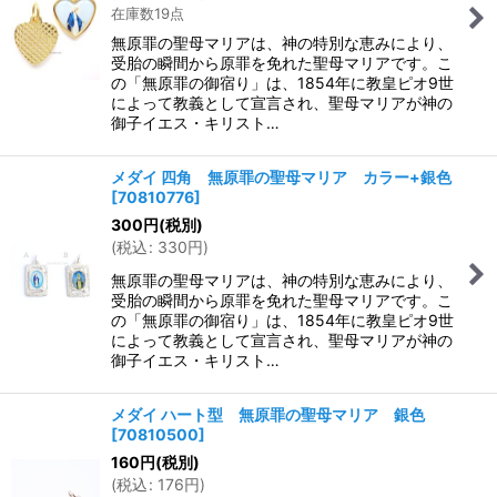
在庫数19点
無原罪の聖母マリアは、神の特別な恵みにより、
受胎の瞬間から原罪を免れた聖母マリアです。こ
の「無原罪の御宿り」は、1854年に教皇ピオ9世
によって教義として宣言され、聖母マリアが神の
御子イエス・キリスト…
メダイ 四角 無原罪の聖母マリア カラー+銀色
[
70810776
]
300
円
(税別)
(
税込
:
330
円
)
無原罪の聖母マリアは、神の特別な恵みにより、
受胎の瞬間から原罪を免れた聖母マリアです。こ
の「無原罪の御宿り」は、1854年に教皇ピオ9世
によって教義として宣言され、聖母マリアが神の
御子イエス・キリスト…
メダイ ハート型 無原罪の聖母マリア 銀色
[
70810500
]
160
円
(税別)
(
税込
:
176
円
)