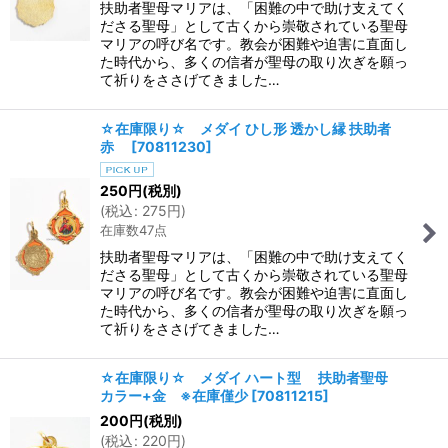
扶助者聖母マリアは、「困難の中で助け支えてく
ださる聖母」として古くから崇敬されている聖母
マリアの呼び名です。教会が困難や迫害に直面し
た時代から、多くの信者が聖母の取り次ぎを願っ
て祈りをささげてきました…
☆在庫限り☆ メダイ ひし形 透かし縁 扶助者
赤
[
70811230
]
250
円
(税別)
(
税込
:
275
円
)
在庫数47点
扶助者聖母マリアは、「困難の中で助け支えてく
ださる聖母」として古くから崇敬されている聖母
マリアの呼び名です。教会が困難や迫害に直面し
た時代から、多くの信者が聖母の取り次ぎを願っ
て祈りをささげてきました…
☆在庫限り☆ メダイ ハート型 扶助者聖母
カラー+金 ※在庫僅少
[
70811215
]
200
円
(税別)
(
税込
:
220
円
)