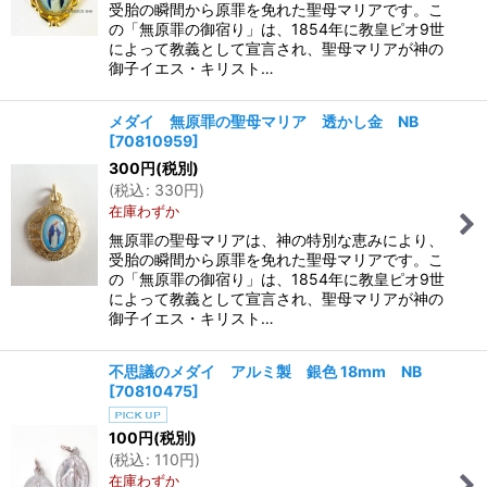
受胎の瞬間から原罪を免れた聖母マリアです。こ
の「無原罪の御宿り」は、1854年に教皇ピオ9世
によって教義として宣言され、聖母マリアが神の
御子イエス・キリスト…
メダイ 無原罪の聖母マリア 透かし金 NB
[
70810959
]
300
円
(税別)
(
税込
:
330
円
)
在庫わずか
無原罪の聖母マリアは、神の特別な恵みにより、
受胎の瞬間から原罪を免れた聖母マリアです。こ
の「無原罪の御宿り」は、1854年に教皇ピオ9世
によって教義として宣言され、聖母マリアが神の
御子イエス・キリスト…
不思議のメダイ アルミ製 銀色 18mm NB
[
70810475
]
100
円
(税別)
(
税込
:
110
円
)
在庫わずか