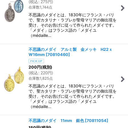
(
税込
:
275
円
)
在庫数1,744点
不思議のメダイとは、1830年にフランス・パリ
で、聖カタリナ・ラブレが聖母マリアの御出現を
受け、そのお告げに従って作られたメダイです。
「メダイ」はフランス語の「メダイユ
（médaille…
不思議のメダイ アルミ製 金メッキ H22ｘ
W16mm
[
70810460
]
200
円
(税別)
(
税込
:
220
円
)
在庫数1,825点
不思議のメダイとは、1830年にフランス・パリ
で、聖カタリナ・ラブレが聖母マリアの御出現を
受け、そのお告げに従って作られたメダイです。
「メダイ」はフランス語の「メダイユ
（médaille…
不思議のメダイ 11mm 銀色
[
70811054
]
150
円
(税別)