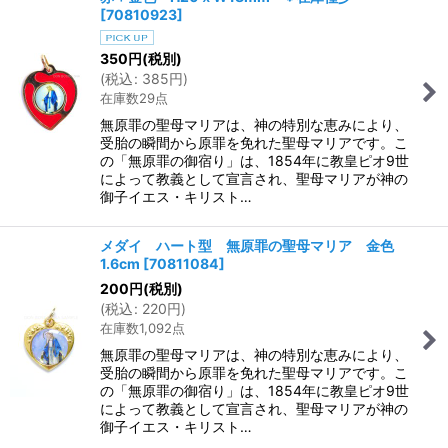
[
70810923
]
350
円
(税別)
(
税込
:
385
円
)
在庫数29点
無原罪の聖母マリアは、神の特別な恵みにより、
受胎の瞬間から原罪を免れた聖母マリアです。こ
の「無原罪の御宿り」は、1854年に教皇ピオ9世
によって教義として宣言され、聖母マリアが神の
御子イエス・キリスト…
メダイ ハート型 無原罪の聖母マリア 金色
1.6cm
[
70811084
]
200
円
(税別)
(
税込
:
220
円
)
在庫数1,092点
無原罪の聖母マリアは、神の特別な恵みにより、
受胎の瞬間から原罪を免れた聖母マリアです。こ
の「無原罪の御宿り」は、1854年に教皇ピオ9世
によって教義として宣言され、聖母マリアが神の
御子イエス・キリスト…