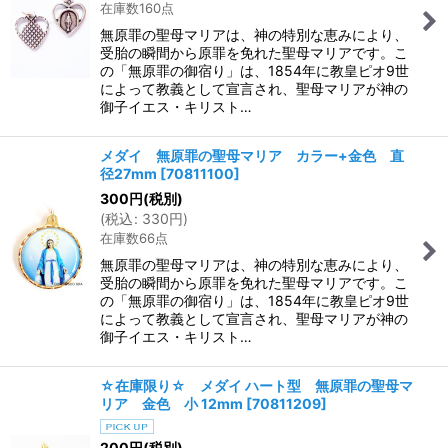
在庫数160点
無原罪の聖母マリアは、神の特別な恵みにより、
受胎の瞬間から原罪を免れた聖母マリアです。こ
の「無原罪の御宿り」は、1854年に教皇ピオ9世
によって教義として宣言され、聖母マリアが神の
御子イエス・キリスト…
メダイ 無原罪の聖母マリア カラー+金色 直
径27mm
[
70811100
]
300
円
(税別)
(
税込
:
330
円
)
在庫数66点
無原罪の聖母マリアは、神の特別な恵みにより、
受胎の瞬間から原罪を免れた聖母マリアです。こ
の「無原罪の御宿り」は、1854年に教皇ピオ9世
によって教義として宣言され、聖母マリアが神の
御子イエス・キリスト…
☆在庫限り☆ メダイ ハート型 無原罪の聖母マ
リア 金色 小 12mm
[
70811209
]
200
円
(税別)