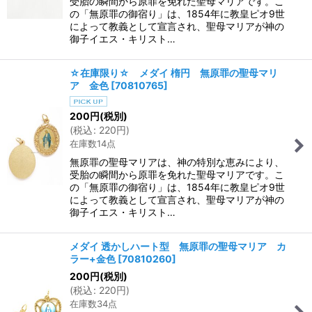
受胎の瞬間から原罪を免れた聖母マリアです。こ
の「無原罪の御宿り」は、1854年に教皇ピオ9世
によって教義として宣言され、聖母マリアが神の
御子イエス・キリスト…
☆在庫限り☆ メダイ 楕円 無原罪の聖母マリ
ア 金色
[
70810765
]
200
円
(税別)
(
税込
:
220
円
)
在庫数14点
無原罪の聖母マリアは、神の特別な恵みにより、
受胎の瞬間から原罪を免れた聖母マリアです。こ
の「無原罪の御宿り」は、1854年に教皇ピオ9世
によって教義として宣言され、聖母マリアが神の
御子イエス・キリスト…
メダイ 透かしハート型 無原罪の聖母マリア カ
ラー+金色
[
70810260
]
200
円
(税別)
(
税込
:
220
円
)
在庫数34点