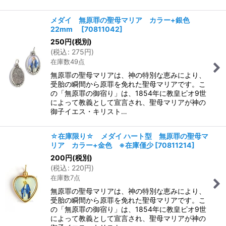
メダイ 無原罪の聖母マリア カラー+銀色
22mm
[
70811042
]
250
円
(税別)
(
税込
:
275
円
)
在庫数49点
無原罪の聖母マリアは、神の特別な恵みにより、
受胎の瞬間から原罪を免れた聖母マリアです。こ
の「無原罪の御宿り」は、1854年に教皇ピオ9世
によって教義として宣言され、聖母マリアが神の
御子イエス・キリスト…
☆在庫限り☆ メダイ ハート型 無原罪の聖母マ
リア カラー+金色 ※在庫僅少
[
70811214
]
200
円
(税別)
(
税込
:
220
円
)
在庫数7点
無原罪の聖母マリアは、神の特別な恵みにより、
受胎の瞬間から原罪を免れた聖母マリアです。こ
の「無原罪の御宿り」は、1854年に教皇ピオ9世
によって教義として宣言され、聖母マリアが神の