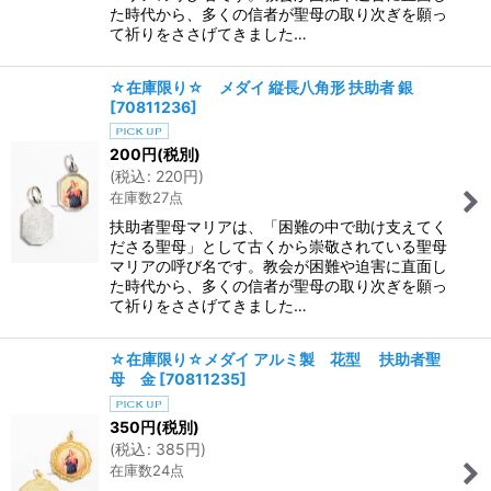
た時代から、多くの信者が聖母の取り次ぎを願っ
て祈りをささげてきました…
☆在庫限り☆ メダイ 縦長八角形 扶助者 銀
[
70811236
]
200
円
(税別)
(
税込
:
220
円
)
在庫数27点
扶助者聖母マリアは、「困難の中で助け支えてく
ださる聖母」として古くから崇敬されている聖母
マリアの呼び名です。教会が困難や迫害に直面し
た時代から、多くの信者が聖母の取り次ぎを願っ
て祈りをささげてきました…
☆在庫限り☆メダイ アルミ製 花型 扶助者聖
母 金
[
70811235
]
350
円
(税別)
(
税込
:
385
円
)
在庫数24点