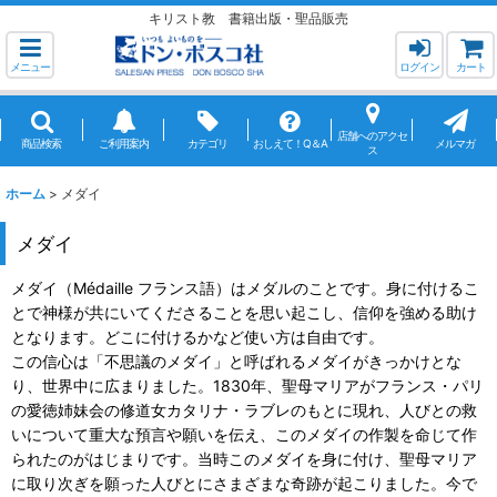
キリスト教 書籍出版・聖品販売
メニュー
ログイン
カート
店舗へのアクセ
商品検索
ご利用案内
カテゴリ
おしえて！Q＆A
メルマガ
ス
ホーム
>
メダイ
メダイ
メダイ（Médaille フランス語）はメダルのことです。身に付けるこ
とで神様が共にいてくださることを思い起こし、信仰を強める助け
となります。どこに付けるかなど使い方は自由です。
この信心は「不思議のメダイ」と呼ばれるメダイがきっかけとな
り、世界中に広まりました。1830年、聖母マリアがフランス・パリ
の愛徳姉妹会の修道女カタリナ・ラブレのもとに現れ、人びとの救
いについて重大な預言や願いを伝え、このメダイの作製を命じて作
られたのがはじまりです。当時このメダイを身に付け、聖母マリア
に取り次ぎを願った人びとにさまざまな奇跡が起こりました。今で