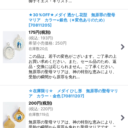
御子イエス・キリスト…
★30％OFF★メダイ 透かし花型 無原罪の聖母
マリア カラー+銀色（※変色ありのため）
[
70811205
]
175
円
(税別)
(
税込
:
193
円
)
希望小売価格
:
250
円
在庫数20点
この品は、若干の変色がございます。ご了承の上
お買い求めください。また、セール品のため、返
品・交換には応じられません。ご了承ください。
無原罪の聖母マリアは、神の特別な恵みにより、
受胎の瞬間から原罪を免れ…
☆在庫限り☆ メダイ ひし形 無原罪の聖母マリ
ア カラー・金色
[
70811207
]
200
円
(税別)
(
税込
:
220
円
)
在庫数119点
無原罪の聖母マリアは、神の特別な恵みにより、
受胎の瞬間から原罪を免れた聖母マリアです。こ