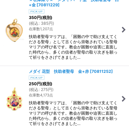
+金
[
70811229
]
350
円
(税別)
(
税込
:
385
円
)
在庫数1,207点
扶助者聖母マリアは、「困難の中で助け支えてく
ださる聖母」として古くから崇敬されている聖母
マリアの呼び名です。教会が困難や迫害に直面し
た時代から、多くの信者が聖母の取り次ぎを願っ
て祈りをささげてきました…
メダイ 花型 扶助者聖母 金+赤
[
70811252
]
250
円
(税別)
(
税込
:
275
円
)
在庫数4,173点
扶助者聖母マリアは、「困難の中で助け支えてく
ださる聖母」として古くから崇敬されている聖母
マリアの呼び名です。教会が困難や迫害に直面し
た時代から、多くの信者が聖母の取り次ぎを願っ
て祈りをささげてきました…