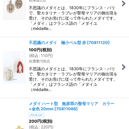
不思議のメダイとは、1830年にフランス・パリ
で、聖カタリナ・ラブレが聖母マリアの御出現を
受け、そのお告げに従って作られたメダイです。
「メダイ」はフランス語の「メダイユ
（médaille…
不思議のメダイ 極小ベル型 赤
[
70811120
]
100
円
(税別)
(
税込
:
110
円
)
在庫数106点
不思議のメダイとは、1830年にフランス・パリ
で、聖カタリナ・ラブレが聖母マリアの御出現を
受け、そのお告げに従って作られたメダイです。
「メダイ」はフランス語の「メダイユ
（médaille…
メダイ ハート型 無原罪の聖母マリア カラー
+金色 20mm
[
70811066
]
200
円
(税別)
(
税込
:
220
円
)