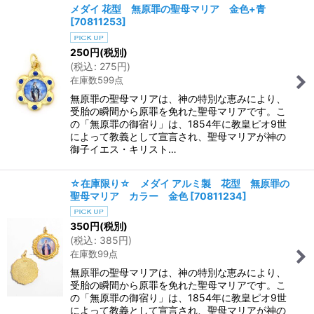
メダイ 花型 無原罪の聖母マリア 金色+青
[
70811253
]
250
円
(税別)
(
税込
:
275
円
)
在庫数599点
無原罪の聖母マリアは、神の特別な恵みにより、
受胎の瞬間から原罪を免れた聖母マリアです。こ
の「無原罪の御宿り」は、1854年に教皇ピオ9世
によって教義として宣言され、聖母マリアが神の
御子イエス・キリスト…
☆在庫限り☆ メダイ アルミ製 花型 無原罪の
聖母マリア カラー 金色
[
70811234
]
350
円
(税別)
(
税込
:
385
円
)
在庫数99点
無原罪の聖母マリアは、神の特別な恵みにより、
受胎の瞬間から原罪を免れた聖母マリアです。こ
の「無原罪の御宿り」は、1854年に教皇ピオ9世
によって教義として宣言され、聖母マリアが神の