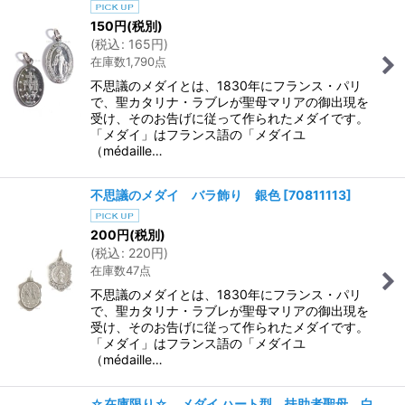
150
円
(税別)
(
税込
:
165
円
)
在庫数1,790点
不思議のメダイとは、1830年にフランス・パリ
で、聖カタリナ・ラブレが聖母マリアの御出現を
受け、そのお告げに従って作られたメダイです。
「メダイ」はフランス語の「メダイユ
（médaille…
不思議のメダイ バラ飾り 銀色
[
70811113
]
200
円
(税別)
(
税込
:
220
円
)
在庫数47点
不思議のメダイとは、1830年にフランス・パリ
で、聖カタリナ・ラブレが聖母マリアの御出現を
受け、そのお告げに従って作られたメダイです。
「メダイ」はフランス語の「メダイユ
（médaille…
☆在庫限り☆ メダイ ハート型 扶助者聖母 白