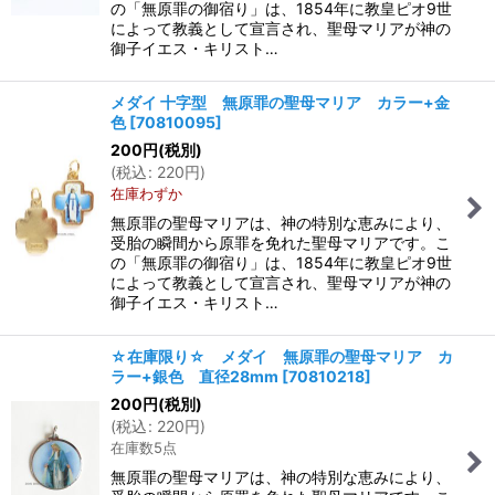
の「無原罪の御宿り」は、1854年に教皇ピオ9世
によって教義として宣言され、聖母マリアが神の
御子イエス・キリスト…
メダイ 十字型 無原罪の聖母マリア カラー+金
色
[
70810095
]
200
円
(税別)
(
税込
:
220
円
)
在庫わずか
無原罪の聖母マリアは、神の特別な恵みにより、
受胎の瞬間から原罪を免れた聖母マリアです。こ
の「無原罪の御宿り」は、1854年に教皇ピオ9世
によって教義として宣言され、聖母マリアが神の
御子イエス・キリスト…
☆在庫限り☆ メダイ 無原罪の聖母マリア カ
ラー+銀色 直径28mm
[
70810218
]
200
円
(税別)
(
税込
:
220
円
)
在庫数5点
無原罪の聖母マリアは、神の特別な恵みにより、