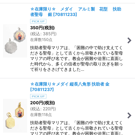
☆在庫限り☆ メダイ アルミ製 花型 扶助
者聖母 銀
[
70811233
]
350
円
(税別)
(
税込
:
385
円
)
在庫数150点
扶助者聖母マリアは、「困難の中で助け支えてく
ださる聖母」として古くから崇敬されている聖母
マリアの呼び名です。教会が困難や迫害に直面し
た時代から、多くの信者が聖母の取り次ぎを願っ
て祈りをささげてきました…
☆在庫限り☆メダイ 縦長八角形 扶助者 金
[
70811237
]
200
円
(税別)
(
税込
:
220
円
)
在庫数118点
扶助者聖母マリアは、「困難の中で助け支えてく
ださる聖母」として古くから崇敬されている聖母
マリアの呼び名です。教会が困難や迫害に直面し