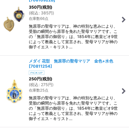
350
円
(税別)
(
税込
:
385
円
)
在庫数66点
無原罪の聖母マリアは、神の特別な恵みにより、
受胎の瞬間から原罪を免れた聖母マリアです。こ
の「無原罪の御宿り」は、1854年に教皇ピオ9世
によって教義として宣言され、聖母マリアが神の
御子イエス・キリスト…
メダイ 花型 無原罪の聖母マリア 金色+水色
[
70811254
]
250
円
(税別)
(
税込
:
275
円
)
在庫数25点
無原罪の聖母マリアは、神の特別な恵みにより、
受胎の瞬間から原罪を免れた聖母マリアです。こ
の「無原罪の御宿り」は、1854年に教皇ピオ9世
によって教義として宣言され、聖母マリアが神の
御子イエス・キリスト…