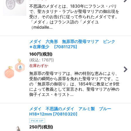
不思議のメダイとは、1830年にフランス・パリ
で、聖カタリナ・ラブレが聖母マリアの御出現を
受け、そのお告げに従って作られたメダイです。
「メダイ」はフランス語の「メダイユ
（médaille…
メダイ 六角形 無原罪の聖母マリア ピンク
※在庫僅少
[
70811275
]
160
円
(税別)
(
税込
:
176
円
)
在庫わずか
無原罪の聖母マリアは、神の特別な恵みにより、
受胎の瞬間から原罪を免れた聖母マリアです。こ
の「無原罪の御宿り」は、1854年に教皇ピオ9世
によって教義として宣言され、聖母マリアが神の
御子イエス・キリスト…
メダイ 不思議のメダイ アルミ製 ブルー
H18×12mm
[
70810320
]
250
円
(税別)