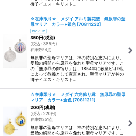
御子イエス・キリスト…
☆在庫限り☆ メダイ アルミ製花型 無原罪の聖
母マリア カラー+銀色
[
70811232
]
350
円
(税別)
(
税込
:
385
円
)
在庫数54点
無原罪の聖母マリアは、神の特別な恵みにより、
受胎の瞬間から原罪を免れた聖母マリアです。こ
の「無原罪の御宿り」は、1854年に教皇ピオ9世
によって教義として宣言され、聖母マリアが神の
御子イエス・キリスト…
☆在庫限り☆ メダイ 六角飾り縁 無原罪の聖母
マリア カラー+金色
[
70811211
]
200
円
(税別)
(
税込
:
220
円
)
在庫数351点
無原罪の聖母マリアは、神の特別な恵みにより、
受胎の瞬間から原罪を免れた聖母マリアです。こ