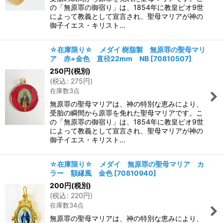
の「無原罪の御宿り」は、1854年に教皇ピオ9世
によって教義として宣言され、聖母マリアが神の
御子イエス・キリスト…
☆在庫限り☆ メダイ 樹脂製 無原罪の聖母マリ
ア 赤+金色 直径22mm NB
[
70810507
]
250
円
(税別)
(
税込
:
275
円
)
在庫数3点
無原罪の聖母マリアは、神の特別な恵みにより、
受胎の瞬間から原罪を免れた聖母マリアです。こ
の「無原罪の御宿り」は、1854年に教皇ピオ9世
によって教義として宣言され、聖母マリアが神の
御子イエス・キリスト…
☆在庫限り☆ メダイ 無原罪の聖母マリア カ
ラー 額縁風 金色
[
70810940
]
200
円
(税別)
(
税込
:
220
円
)
在庫数34点
無原罪の聖母マリアは、神の特別な恵みにより、