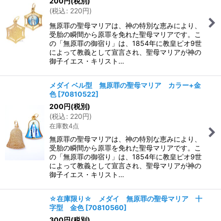
200
円
(税別)
(
税込
:
220
円
)
無原罪の聖母マリアは、神の特別な恵みにより、
受胎の瞬間から原罪を免れた聖母マリアです。こ
の「無原罪の御宿り」は、1854年に教皇ピオ9世
によって教義として宣言され、聖母マリアが神の
御子イエス・キリスト…
メダイ ベル型 無原罪の聖母マリア カラー+金
色
[
70810522
]
200
円
(税別)
(
税込
:
220
円
)
在庫数4点
無原罪の聖母マリアは、神の特別な恵みにより、
受胎の瞬間から原罪を免れた聖母マリアです。こ
の「無原罪の御宿り」は、1854年に教皇ピオ9世
によって教義として宣言され、聖母マリアが神の
御子イエス・キリスト…
☆在庫限り☆ メダイ 無原罪の聖母マリア 十
字型 金色
[
70810560
]
300
円
(税別)