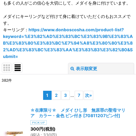
も多くの人がこの信心を大切にして、メダイを身に付けています。
メダイにキーリングなど付けて身に着けていただくのもおススメで
す。
キーリング：
https://www.donboscosha.com/product-list?
keyword=%E3%82%AD%E3%83%BC%E3%83%9B%E3%83%A
B%E3%83%80%E3%83%BC%E7%94%A8%E3%80%80%E3%8
2%AD%E3%83%BC%E3%83%AA%E3%83%B3%E3%82%B0&S
ubmit=
表示順変更
閉じる
382
件
サブカテゴリ
:
1
2
3
...
7
次
»
表示数
:
☆在庫限り☆ メダイ ひし形 無原罪の聖母マリ
ア カラー・金色 ピン付き
[
70811207ピン付
]
並び順
:
300
円
(税別)
(
税込
:
330
円
)
絞り込む