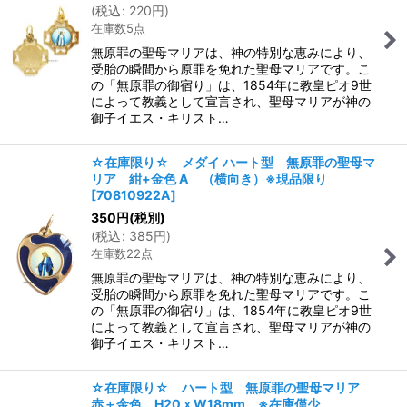
(
税込
:
220
円
)
在庫数5点
無原罪の聖母マリアは、神の特別な恵みにより、
受胎の瞬間から原罪を免れた聖母マリアです。こ
の「無原罪の御宿り」は、1854年に教皇ピオ9世
によって教義として宣言され、聖母マリアが神の
御子イエス・キリスト…
☆在庫限り☆ メダイ ハート型 無原罪の聖母マ
リア 紺+金色 A （横向き）※現品限り
[
70810922A
]
350
円
(税別)
(
税込
:
385
円
)
在庫数22点
無原罪の聖母マリアは、神の特別な恵みにより、
受胎の瞬間から原罪を免れた聖母マリアです。こ
の「無原罪の御宿り」は、1854年に教皇ピオ9世
によって教義として宣言され、聖母マリアが神の
御子イエス・キリスト…
☆在庫限り☆ ハート型 無原罪の聖母マリア
赤＋金色 H20ｘW18mm ※在庫僅少