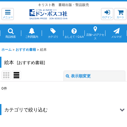
キリスト教 書籍出版・聖品販売
メニュー
ログイン
カート
店舗へのアクセ
商品検索
ご利用案内
カテゴリ
おしえて！Q＆A
メルマガ
ス
ホーム
>
おすすめ書籍
>
絵本
絵本
[
おすすめ書籍
]
表示順変更
閉じる
0
件
サブカテゴリ
:
表示数
:
カテゴリで絞り込む
並び順
:
絵本 (全聖品)