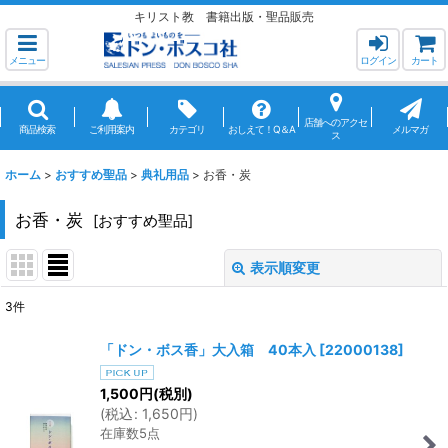
キリスト教 書籍出版・聖品販売
メニュー
ログイン
カート
店舗へのアクセ
商品検索
ご利用案内
カテゴリ
おしえて！Q＆A
メルマガ
ス
ホーム
>
おすすめ聖品
>
典礼用品
>
お香・炭
お香・炭
[
おすすめ聖品
]
表示順変更
閉じる
3
件
表示数
:
「ドン・ボス香」大入箱 40本入
[
22000138
]
並び順
:
1,500
円
(税別)
(
税込
:
1,650
円
)
在庫数5点
絞り込む