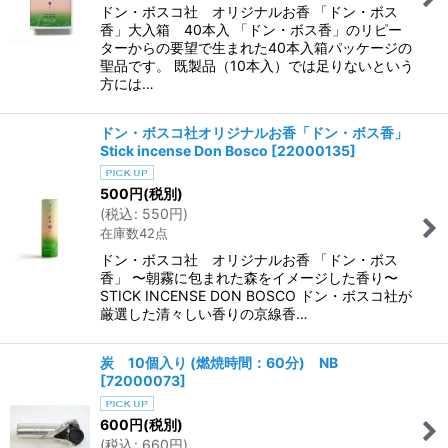
ドン・ボスコ社 オリジナルお香 「ドン・ボス
香」大入箱 40本入 「ドン・ボス香」のリピー
ターからの要望で生まれた40本入箱パッケージの
聖品です。 既製品（10本入）では足りないという
方には…
ドン・ボスコ社オリジナルお香「ドン・ボス香」
Stick incense Don Bosco
[
22000135
]
500
円
(税別)
(
税込
:
550
円
)
在庫数42点
ドン・ボスコ社 オリジナルお香 「ドン・ボス
香」 〜朝霧に包まれた森をイメージした香り〜
STICK INCENSE DON BOSCO ドン・ボスコ社が
厳選した清々しい香りの京線香…
炭 10個入り (燃焼時間：60分) NB
[
72000073
]
600
円
(税別)
(
税込
:
660
円
)