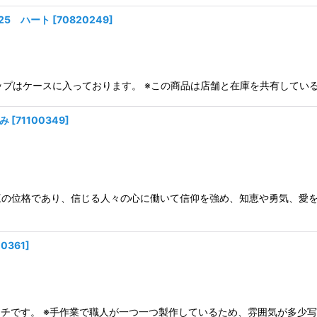
25 ハート
[
70820249
]
ントトップはケースに入っております。 ※この商品は店舗と在庫を共有し
のみ
[
71100349
]
三の位格であり、信じる人々の心に働いて信仰を強め、知恵や勇気、愛
00361
]
ブローチです。 ※手作業で職人が一つ一つ製作しているため、雰囲気が多少