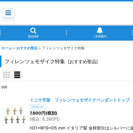
メニュー
商品検索
ご利用案内
ホーム
>
おすすめ聖品
>
フィレンツェモザイク特集
フィレンツェモザイク特集
[
おすすめ聖品
]
9
件
表示数
:
ミニ十字架 フィレンツェモザイクペンダントトップ
並び順
:
7,600
円
(税別)
(
税込
:
8,360
円
)
H31×W19×D5 mm イタリア製 金枠部分はシル