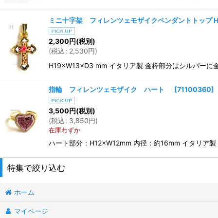
ミニ十字架 フィレンツェモザイクペンダントトップ H
2,300
円
(税別)
(
税込
:
2,530
円
)
H19×W13×D3 mm イタリア製 金枠部分はシル
指輪 フィレンツェモザイク ハート
[
71100360
]
3,500
円
(税別)
(
税込
:
3,850
円
)
在庫わずか
ハート部分：H12×W12mm 内径：約16mm イタ
特集で絞り込む
ホーム
新着聖品
マイページ
イエス・三位一体