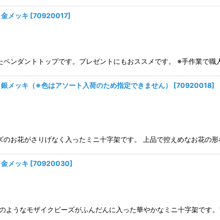
 金メッキ
[
70920017
]
作られたペンダントトップです。プレゼントにもおススメです。 ※手作業で
 銀メッキ（※色はアソート入荷のため指定できません）
[
70920018
]
クビーズのお花がさりげなく入ったミニ十字架です。 上品で控えめなお花の
 金メッキ
[
70920030
]
お花畑のようなモザイクビーズがふんだんに入った華やかなミニ十字架です