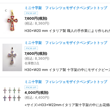
ミニ十字架 フィレンツェモザイクペンダントトップ
7,600
円
(税別)
(
税込
:
8,360
円
)
H30×W20 mm イタリア製 職人の手作業により
ミニ十字架 フィレンツェモザイクペンダントトップ
7,600
円
(税別)
(
税込
:
8,360
円
)
在庫数2点
H30×W20 mm イタリア製 十字架の中にモザイ
ミニ十字架 フィレンツェモザイクペンダントトップ
4,000
円
(税別)
(
税込
:
4,400
円
)
<サイズ>H33×W22mmイタリア製十字架の中に