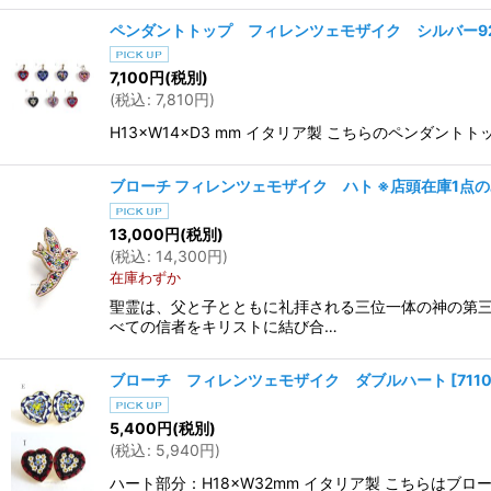
ペンダントトップ フィレンツェモザイク シルバー9
7,100
円
(税別)
(
税込
:
7,810
円
)
H13×W14×D3 mm イタリア製 こちらのペンダ
ブローチ フィレンツェモザイク ハト ※店頭在庫1点
13,000
円
(税別)
(
税込
:
14,300
円
)
在庫わずか
聖霊は、父と子とともに礼拝される三位一体の神の第
べての信者をキリストに結び合…
ブローチ フィレンツェモザイク ダブルハート
[
711
5,400
円
(税別)
(
税込
:
5,940
円
)
ハート部分：H18×W32mm イタリア製 こちらは