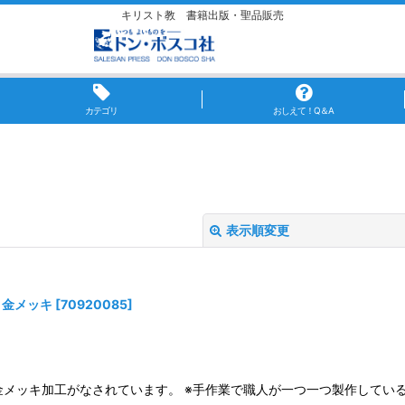
キリスト教 書籍出版・聖品販売
カテゴリ
おしえて！Q＆A
表示順変更
 金メッキ
[
70920085
]
絞り込む
バーに金メッキ加工がなされています。 ※手作業で職人が一つ一つ製作し