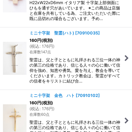
H22xW22xD6mm イタリア製 十字架上部側面に
ひもを通す穴があいています。 ※この商品は店舗
と在庫を共有している為、ご注文いただいた際に
既に品切れの場合もございます。予め…
ミニ十字架 聖霊(ハト)
[
70910035
]
160
円
(税別)
(
税込
:
176
円
)
在庫数147点
聖霊は、父と子とともに礼拝される三位一体の神
の第三の位格であり、信じる人々の心に働いて信
仰を強め、知恵や勇気、愛を与え、教会を導いて
くださいます。カトリック教会は、聖霊がすべて
の信者をキリストに結び合…
ミニ十字架 金色 ハト
[
70910102
]
160
円
(税別)
(
税込
:
176
円
)
在庫数60点
聖霊は、父と子とともに礼拝される三位一体の神
の第三の位格であり、信じる人々の心に働いて信