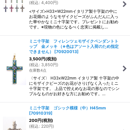
(
税込
:
4,400
円
)
<サイズ>H33×W22mmイタリア製十字架の中に
お花畑のようなモザイクビーズがふんだんに入っ
た華やかなミニ十字架です。プレゼントにお勧め
です。※現物の色になるべく忠実に掲載し…
ミニ十字架 フィレンツェモザイクペンダントト
ップ 金メッキ （※色はアソート入荷のため指定
できません）
[
70920013
]
3,500
円
(税別)
(
税込
:
3,850
円
)
在庫数4点
〈サイズ〉 H33xW22mm イタリア製 十字架の中
にモザイクビーズのお花がさりげなく入ったミニ
十字架です。 上品で控えめなお花の形なのでシン
プルなものがお好きな方にお勧めです。…
ミニ十字架 ゴシック模様（中）H45mm
[
70910319
]
200
円
(税別)
(
税込
:
220
円
)