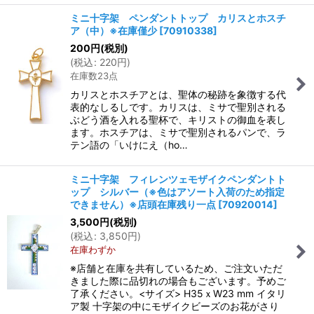
ミニ十字架 ペンダントトップ カリスとホスチ
ア（中）※在庫僅少
[
70910338
]
200
円
(税別)
(
税込
:
220
円
)
在庫数23点
カリスとホスチアとは、聖体の秘跡を象徴する代
表的なしるしです。カリスは、ミサで聖別される
ぶどう酒を入れる聖杯で、キリストの御血を表し
ます。ホスチアは、ミサで聖別されるパンで、ラ
テン語の「いけにえ（ho…
ミニ十字架 フィレンツェモザイクペンダントト
ップ シルバー（※色はアソート入荷のため指定
できません）※店頭在庫残り一点
[
70920014
]
3,500
円
(税別)
(
税込
:
3,850
円
)
在庫わずか
※店舗と在庫を共有しているため、ご注文いただ
きました際に品切れの場合もございます。予めご
了承ください。<サイズ> H35ｘW23 mm イタリ
ア製 十字架の中にモザイクビーズのお花がさり