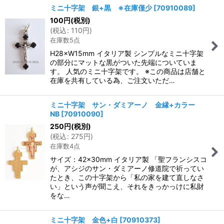
ミニ十字架 銀+黒 ※在庫僅少
[
70910089
]
100
円
(税別)
(
税込
:
110
円
)
在庫数5点
H28×W15mm イタリア製 シンプルなミニ十字架
の部分にマットな黒がついた先端についていま
す。 人気のミニ十字架です。 ※この商品は店舗と
在庫を共有している為、ご注文いただ…
ミニ十字架 サン・ダミアーノ 金縁+カラー
NB
[
70910090
]
250
円
(税別)
(
税込
:
275
円
)
在庫数4点
サイズ：42×30mm イタリア製 「聖フランシスコ
が、アシジのサン・ダミアーノ修道院で祈ってい
たとき、この十字架から「私の家を建て直しなさ
い」という声が聞こえ、それをきっかっけに私財
をな…
ミニ十字架 金色+白
[
70910373
]