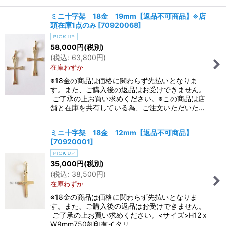
ミニ十字架 18金 19mm【返品不可商品】※店
頭在庫1点のみ
[
70920068
]
58,000
円
(税別)
(
税込
:
63,800
円
)
在庫わずか
※18金の商品は価格に関わらず先払いとなりま
す。また、ご購入後の返品はお受けできません。
ご了承の上お買い求めください。※この商品は店
舗と在庫を共有している為、ご注文いただいた…
ミニ十字架 18金 12mm【返品不可商品】
[
70920001
]
35,000
円
(税別)
(
税込
:
38,500
円
)
在庫わずか
※18金の商品は価格に関わらず先払いとなりま
す。また、ご購入後の返品はお受けできません。
ご了承の上お買い求めください。<サイズ>H12ｘ
W9mm750刻印有イタリ…