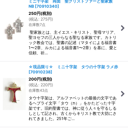
ミニ十字架 両面 聖クリストファーと聖家族
NB
[
70910340
]
250
円
(税別)
(
税込
:
275
円
)
在庫数7点
聖家族とは、主イエス・キリスト、聖母マリア、
聖ヨセフの三人からなる聖なる家族です。カトリ
ック教会では、聖書の記述（マタイによる福音書
1〜2章、ルカによる福音書1〜2章）を基に、愛と
信頼、祈…
☆現品限り☆ ミニ十字架 タウの十字架 ラメ赤
[
70910238
]
200
円
(税別)
(
税込
:
220
円
)
在庫数43点
タウ十字架は、アルファベットの最後の文字であ
るヘブライ文字「タウ（ת）」をかたどった十字
架です。旧約聖書では、神に従う人々を守るしる
しとして記され、古くからキリスト教で大切にさ
れてきました。251年ご…