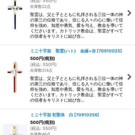
(
税込
:
550
円
)
在庫数22点
聖霊は、父と子とともに礼拝される三位一体の神
の第三の位格であり、信じる人々の心に働いて信
仰を強め、知恵や勇気、愛を与え、教会を導いて
くださいます。カトリック教会は、聖霊がすべて
の信者をキリストに結び合…
ミニ十字架 聖霊(ハト) 金縁+赤
[
70910025
]
500
円
(税別)
(
税込
:
550
円
)
在庫数314点
聖霊は、父と子とともに礼拝される三位一体の神
の第三の位格であり、信じる人々の心に働いて信
仰を強め、知恵や勇気、愛を与え、教会を導いて
くださいます。カトリック教会は、聖霊がすべて
の信者をキリストに結び合…
ミニ十字架 初聖体 白
[
70910256
]
500
円
(税別)
(
税込
:
550
円
)
在庫数46点