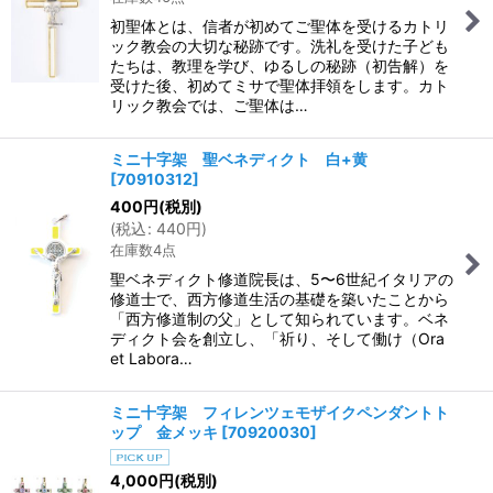
初聖体とは、信者が初めてご聖体を受けるカトリ
ック教会の大切な秘跡です。洗礼を受けた子ども
たちは、教理を学び、ゆるしの秘跡（初告解）を
受けた後、初めてミサで聖体拝領をします。カト
リック教会では、ご聖体は…
ミニ十字架 聖ベネディクト 白+黄
[
70910312
]
400
円
(税別)
(
税込
:
440
円
)
在庫数4点
聖ベネディクト修道院長は、5〜6世紀イタリアの
修道士で、西方修道生活の基礎を築いたことから
「西方修道制の父」として知られています。ベネ
ディクト会を創立し、「祈り、そして働け（Ora
et Labora…
ミニ十字架 フィレンツェモザイクペンダントト
ップ 金メッキ
[
70920030
]
4,000
円
(税別)