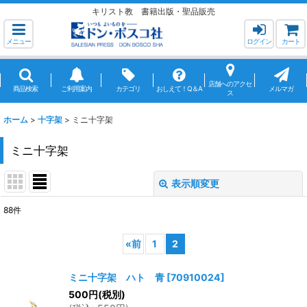
キリスト教 書籍出版・聖品販売
メニュー
ログイン
カート
店舗へのアクセ
商品検索
ご利用案内
カテゴリ
おしえて！Q＆A
メルマガ
ス
ホーム
>
十字架
>
ミニ十字架
ミニ十字架
表示順変更
閉じる
88
件
表示数
:
«
前
1
2
並び順
:
ミニ十字架 ハト 青
[
70910024
]
500
円
(税別)
絞り込む