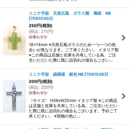
ミニ十字架 天然石風 ガラス製 薄緑 NB
[
70910302
]
250
円
(税別)
(
税込
:
275
円
)
在庫わずか
18×14mm ※天然石風ガラスのため一つ一つの色
合いが異なります。ご了承ください。 イタリア製
※この商品は店舗と在庫を共有している為、ご注
文いただいた際に既に品切れの場合もござい…
ミニ十字架 縞模様 銀色 NB
[
70910383
]
200
円
(税別)
(
税込
:
220
円
)
在庫わずか
〈サイズ〉 H39xW25mm イタリア製 ※この商品
は店舗と在庫を共有している為、ご注文いただい
た際に既に品切れの場合もございます。予めご了
承ください。 ※現物の色に…