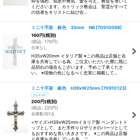
仰を強め、知恵や勇気、愛を与え、教会を導いて
くださいます。カトリック教会は、聖霊がすべて
の信者をキリストに結び合…
ミニ十字架 銀色 35mm NB
[
70910088
]
160
円
(税別)
(
税込
:
176
円
)
在庫なし
H35xW20mm イタリア製 ※この商品は店舗と在
庫を共有している為、ご注文いただいた際に既に
品切れの場合もございます。予めご了承くださ
い。 ※現物の色になるべく忠実に掲載して…
ミニ十字架 銀色 H39xW25mm
[
70910123
]
200
円
(税別)
(
税込
:
220
円
)
在庫数397点
<サイズ>H39xW25mmイタリア製 ペンダントト
ップとして、また手作りロザリオのパーツとして
もおすすめな良い大きさです。 ※この商品は店舗
と在庫を共有している為、ご…