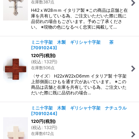
在庫数387点
H42ｘW28ｍｍ イタリア製 ※この商品は店舗と在
庫を共有している為、ご注文いただいた際に既に
品切れの場合もございます。予めご了承くださ
い。 ※現物の色になるべく忠実に掲載して…
ミニ十字架 木製 ギリシャ十字架 茶
[
70910243
]
120
円
(税別)
(
税込
:
132
円
)
在庫数506点
〈サイズ〉 H22xW22xD6mm イタリア製 十字架
上部側面にひもを通す穴があいています。 ※この
商品は店舗と在庫を共有している為、ご注文いた
だいた際に既に品切れの場合…
ミニ十字架 木製 ギリシャ十字架 ナチュラル
[
70910244
]
120
円
(税別)
(
税込
:
132
円
)
在庫数612点