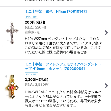
ミニ十字架 銀色 H4cm
[
70910147
]
200
円
(税別)
(
税込
:
220
円
)
在庫数2点
H40xW27mm ペンダントトップまたは、手作り
ロザリオ用に丁度良い大きさです。 イタリア製 ※
この商品は店舗と在庫を共有している為、ご注文
いただいた際に既に品切れの場合もござ…
ミニ十字架 フィレンツェモザイクペンダントト
ップ H19mm 金メッキ
[
70920084
]
2,300
円
(税別)
(
税込
:
2,530
円
)
H19×W13×D3 mm イタリア製 金枠部分はシルバ
ーに金メッキ加工がなされています。 ※手作業で
職人が一つ一つ製作しているため、雰囲気が多少
写真と異なる場合がございます…