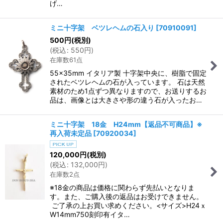
げ…
ミニ十字架 ベツレヘムの石入り
[
70910091
]
500
円
(税別)
(
税込
:
550
円
)
在庫数61点
55×35mm イタリア製 十字架中央に、樹脂で固定
されたベツレヘムの石が入っています。 石は天然
素材のため1点ずつ異なりますので、お送りするお
品は、画像とは大きさや形の違う石が入ったお…
ミニ十字架 18金 H24mm【返品不可商品】※
再入荷未定品
[
70920034
]
120,000
円
(税別)
(
税込
:
132,000
円
)
在庫数2点
※18金の商品は価格に関わらず先払いとなりま
す。また、ご購入後の返品はお受けできません。
ご了承の上お買い求めください。<サイズ>H24ｘ
W14mm750刻印有イタ…